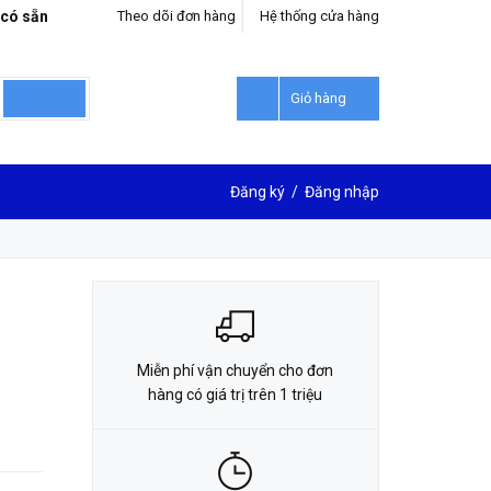
 có sẵn
Theo dõi đơn hàng
Hệ thống cửa hàng
LIÊN HỆ ĐẶT HÀNG
0912302018
Giỏ hàng
Đăng ký
/
Đăng nhập
Miễn phí vận chuyển cho đơn
hàng có giá trị trên 1 triệu