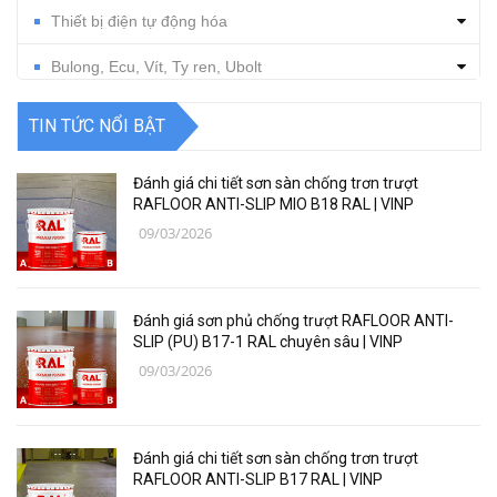
Thiết bị điện tự động hóa
Bulong, Ecu, Vít, Ty ren, Ubolt
Dụng cụ cắt gọt
TIN TỨC NỔI BẬT
Vật tư, dụng cụ làm sạch
Đánh giá chi tiết sơn sàn chống trơn trượt
Thiết bị, vật tư điện nước
RAFLOOR ANTI-SLIP MIO B18 RAL | VINP
09/03/2026
Thiết bị, vật tư điện lạnh
Các loại vật liệu
Đánh giá sơn phủ chống trượt RAFLOOR ANTI-
Thiết bị bảo hộ lao động
SLIP (PU) B17-1 RAL chuyên sâu | VINP
09/03/2026
Thiết bị đo Mitutoyo
Thanh trượt Hiwin
Đánh giá chi tiết sơn sàn chống trơn trượt
Dụng Cụ Ngành Hàng Không
RAFLOOR ANTI-SLIP B17 RAL | VINP