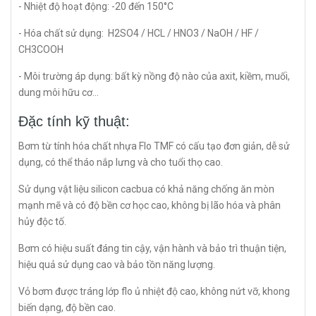
- Nhiệt độ hoạt động: -20 đến 150°C
- Hóa chất sử dụng: H2SO4 / HCL / HNO3 / NaOH / HF /
CH3COOH
- Môi trường áp dụng: bất kỳ nồng độ nào của axit, kiềm, muối,
dung môi hữu cơ...
Đặc tính kỹ thuật:
Bơm từ tính hóa chất nhựa Flo TMF có cấu tạo đơn giản, dễ sử
dụng, có thể tháo nắp lưng và cho tuổi thọ cao.
Sử dụng vật liệu silicon cacbua có khả năng chống ăn mòn
mạnh mẽ và có độ bền cơ học cao, không bị lão hóa và phân
hủy độc tố.
Bơm có hiệu suất đáng tin cậy, vận hành và bảo trì thuận tiện,
hiệu quả sử dụng cao và bảo tồn năng lượng.
Vỏ bơm được tráng lớp flo ủ nhiệt độ cao, không nứt vỡ, khong
biến dạng, độ bền cao.