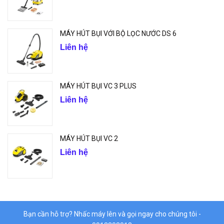
MÁY HÚT BỤI VỚI BỘ LỌC NƯỚC DS 6
Liên hệ
MÁY HÚT BỤI VC 3 PLUS
Liên hệ
MÁY HÚT BỤI VC 2
Liên hệ
Bạn cần hỗ trợ? Nhấc máy lên và gọi ngay cho chúng tôi -