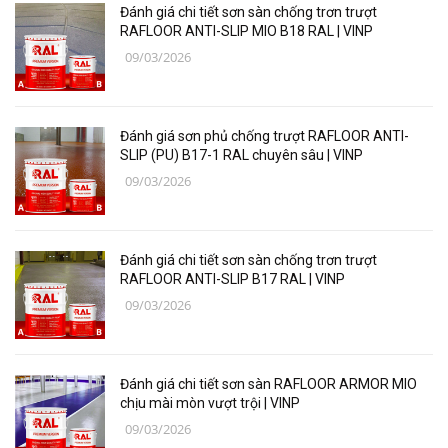
Đánh giá chi tiết sơn sàn chống trơn trượt
Thiết bị, vật tư điện nước
RAFLOOR ANTI-SLIP MIO B18 RAL | VINP
09/03/2026
Thiết bị, vật tư điện lạnh
Các loại vật liệu
Đánh giá sơn phủ chống trượt RAFLOOR ANTI-
Thiết bị bảo hộ lao động
SLIP (PU) B17-1 RAL chuyên sâu | VINP
09/03/2026
Thiết bị đo Mitutoyo
Thanh trượt Hiwin
Đánh giá chi tiết sơn sàn chống trơn trượt
Dụng Cụ Ngành Hàng Không
RAFLOOR ANTI-SLIP B17 RAL | VINP
09/03/2026
Thiết Bị Niika
Máy bơm công nghiệp
Đánh giá chi tiết sơn sàn RAFLOOR ARMOR MIO
Linh, Phụ Kiện Công Nghiệp Nặng
chịu mài mòn vượt trội | VINP
09/03/2026
Hóa chất