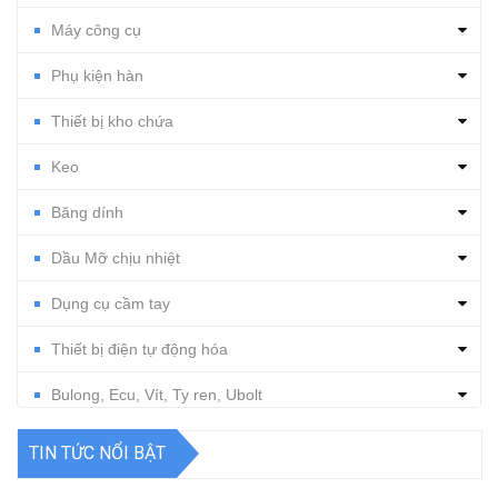
Máy công cụ
Phụ kiện hàn
Thiết bị kho chứa
Keo
Băng dính
Dầu Mỡ chịu nhiệt
Dụng cụ cầm tay
Thiết bị điện tự động hóa
Bulong, Ecu, Vít, Ty ren, Ubolt
Dụng cụ cắt gọt
TIN TỨC NỔI BẬT
Vật tư, dụng cụ làm sạch