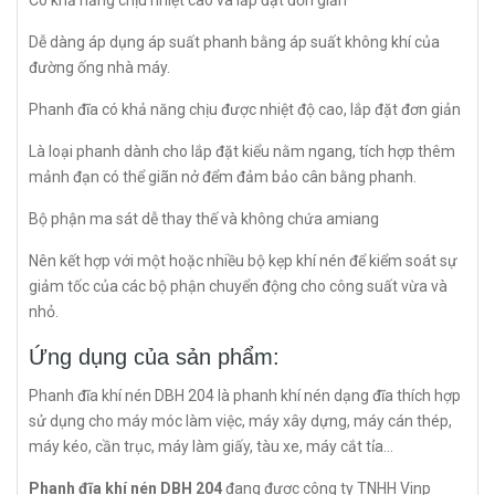
Có khả năng chịu nhiệt cao và lắp đặt đơn giản
Dễ dàng áp dụng áp suất phanh bằng áp suất không khí của
đường ống nhà máy.
Phanh đĩa có khả năng chịu được nhiệt độ cao, lắp đặt đơn giản
Là loại phanh dành cho lắp đặt kiểu nằm ngang, tích hợp thêm
mảnh đạn có thể giãn nở đểm đảm bảo cân bằng phanh.
Bộ phận ma sát dễ thay thế và không chứa amiang
Nên kết hợp với một hoặc nhiều bộ kẹp khí nén để kiểm soát sự
giảm tốc của các bộ phận chuyển động cho công suất vừa và
nhỏ.
Ứng dụng của sản phẩm:
Phanh đĩa khí nén DBH 204 là phanh khí nén dạng đĩa thích hợp
sử dụng cho máy móc làm việc, máy xây dựng, máy cán thép,
máy kéo, cần trục, máy làm giấy, tàu xe, máy cắt tỉa...
Phanh đĩa khí nén DBH 204
đang được công ty TNHH Vinp