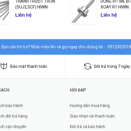
THANH TRƯỢT TRÒN
DÒNG VIT ME BI
(SUJ2,SCF) HIWIN
XOAY R1 HIWIN
Liên hệ
Liên hệ
Bạn cần hỗ trợ? Nhấc máy lên và gọi ngay cho chúng tôi -
0912302018
Bảo mật thanh toán
Đổi trả trong 7 ngày
SÁCH
HỎI ĐÁP
ách bảo hành
Hướng dẫn mua hàng
ch đổi trả hàng
Giao nhận và thanh toán
ách vận chuyển
Đổi trả và bảo hành