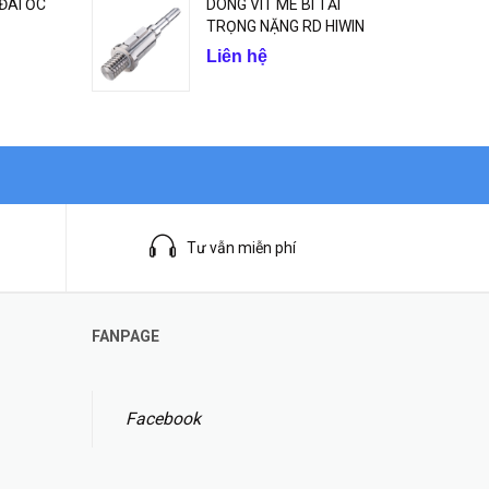
 ĐAI ỐC
DÒNG VÍT ME BI TẢI
TRỌNG NẶNG RD HIWIN
Liên hệ
Tư vẫn miễn phí
FANPAGE
Facebook