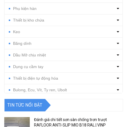
Phụ kiện hàn
Thiết bị kho chứa
Keo
Băng dính
Dầu Mỡ chịu nhiệt
Dụng cụ cầm tay
Thiết bị điện tự động hóa
Bulong, Ecu, Vít, Ty ren, Ubolt
Dụng cụ cắt gọt
TIN TỨC NỔI BẬT
Vật tư, dụng cụ làm sạch
Đánh giá chi tiết sơn sàn chống trơn trượt
Thiết bị, vật tư điện nước
RAFLOOR ANTI-SLIP MIO B18 RAL | VINP