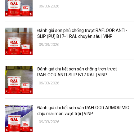
09/03/2026
Thiết bị, vật tư điện lạnh
Các loại vật liệu
Đánh giá sơn phủ chống trượt RAFLOOR ANTI-
Thiết bị bảo hộ lao động
SLIP (PU) B17-1 RAL chuyên sâu | VINP
09/03/2026
Thiết bị đo Mitutoyo
Thanh trượt Hiwin
Đánh giá chi tiết sơn sàn chống trơn trượt
Dụng Cụ Ngành Hàng Không
RAFLOOR ANTI-SLIP B17 RAL | VINP
09/03/2026
Thiết Bị Niika
Máy bơm công nghiệp
Đánh giá chi tiết sơn sàn RAFLOOR ARMOR MIO
Linh, Phụ Kiện Công Nghiệp Nặng
chịu mài mòn vượt trội | VINP
09/03/2026
Hóa chất
Vật liệu làm kín DONGSUH