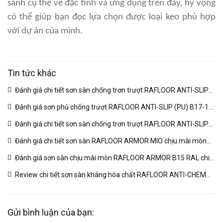
sánh cụ thể về đặc tính và ứng dụng trên đây, hy vọng
có thể giúp bạn đọc lựa chọn được loại keo phù hợp
với dự án của mình.
Tin tức khác
Đánh giá chi tiết sơn sàn chống trơn trượt RAFLOOR ANTI-SLIP
MIO B18 RAL | VINP
(04/03/2026)
Đánh giá sơn phủ chống trượt RAFLOOR ANTI-SLIP (PU) B17-1
RAL chuyên sâu | VINP
(04/03/2026)
Đánh giá chi tiết sơn sàn chống trơn trượt RAFLOOR ANTI-SLIP
B17 RAL | VINP
(04/03/2026)
Đánh giá chi tiết sơn sàn RAFLOOR ARMOR MIO chịu mài mòn
vượt trội | VINP
(04/03/2026)
Đánh giá sơn sàn chịu mài mòn RAFLOOR ARMOR B15 RAL chi
tiết | VINP
(04/03/2026)
Review chi tiết sơn sàn kháng hóa chất RAFLOOR ANTI-CHEM
MIO B14 RAL | VINP
(04/03/2026)
Gửi bình luận của bạn: