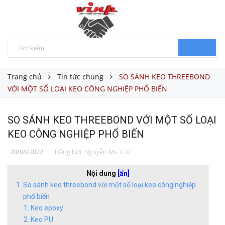
Trang chủ
Tin tức chung
SO SÁNH KEO THREEBOND
VỚI MỘT SỐ LOẠI KEO CÔNG NGHIỆP PHỔ BIẾN
SO SÁNH KEO THREEBOND VỚI MỘT SỐ LOẠI
KEO CÔNG NGHIỆP PHỔ BIẾN
20/04/2022
Đăng bởi:
Nguyễn Ms. Cúc
Nội dung
[ẩn]
So sánh keo threebond với một số loại keo công nghiệp
phổ biến
Keo epoxy
Keo PU