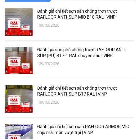
Vật tư, dụng cụ làm sạch
Đánh giá chi tiết sơn sàn chống trơn trượt
Thiết bị, vật tư điện nước
RAFLOOR ANTI-SLIP MIO B18 RAL | VINP
09/03/2026
Thiết bị, vật tư điện lạnh
Các loại vật liệu
Đánh giá sơn phủ chống trượt RAFLOOR ANTI-
Thiết bị bảo hộ lao động
SLIP (PU) B17-1 RAL chuyên sâu | VINP
09/03/2026
Thiết bị đo Mitutoyo
Thanh trượt Hiwin
Đánh giá chi tiết sơn sàn chống trơn trượt
Dụng Cụ Ngành Hàng Không
RAFLOOR ANTI-SLIP B17 RAL | VINP
09/03/2026
Thiết Bị Niika
Máy bơm công nghiệp
Đánh giá chi tiết sơn sàn RAFLOOR ARMOR MIO
Linh, Phụ Kiện Công Nghiệp Nặng
chịu mài mòn vượt trội | VINP