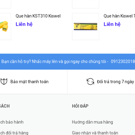
Que hàn KST310 Kiswel
Que hàn Kiswel
Liên hệ
Liên hệ
Bạn cần hỗ trợ? Nhấc máy lên và gọi ngay cho chúng tôi -
0912302018
Bảo mật thanh toán
Đổi trả trong 7 ngày
SÁCH
HỎI ĐÁP
ách bảo hành
Hướng dẫn mua hàng
ch đổi trả hàng
Giao nhận và thanh toán