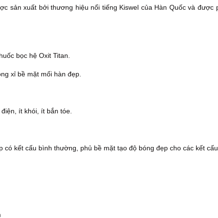
c sản xuất bởi thương hiệu nổi tiếng Kiswel của Hàn Quốc và được 
thuốc bọc hệ Oxit Titan.
ong xỉ bề mặt mối hàn đẹp.
iện, ít khói, ít bắn tóe.
p có kết cấu bình thường, phủ bề mặt tạo độ bóng đẹp cho các kết cấ
m