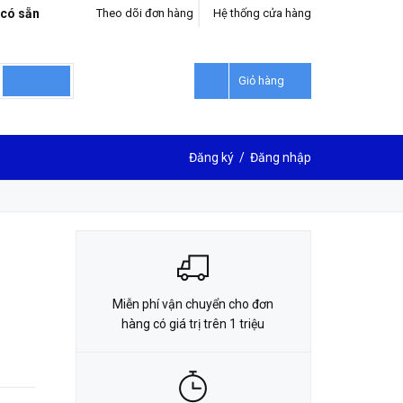
 có sẵn
Theo dõi đơn hàng
Hệ thống cửa hàng
LIÊN HỆ ĐẶT HÀNG
0912302018
Giỏ hàng
Đăng ký
/
Đăng nhập
Miễn phí vận chuyển cho đơn
hàng có giá trị trên 1 triệu