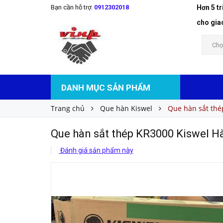
Bạn cần hỗ trợ:
0912302018
Hơn 5 t
Que hàn sắt thép KR3000 Kiswel Hàn Quốc
Liên hệ
Giá bán:
cho gia
Chọ
DANH MỤC SẢN PHẨM
Trang chủ
Que hàn Kiswel
Que hàn sắt thé
Que hàn sắt thép KR3000 Kiswel H
Đánh giá sản phẩm này