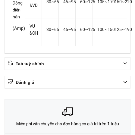
30~65
45~95
60~125
105~170
150~220
Dòng
&VD
điện
hàn
VU
(Amp)
30~65
45~95
60~125
100~150
125~190
&OH
Tab tuỳ chỉnh
Đánh giá
Miễn phí vận chuyển cho đơn hàng có giá trị trên 1 triệu