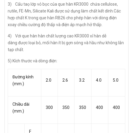
3) Cấu taọ lớp vỏ bọc của que hàn KR3000 chứa cellulose,
rutile, FE-Mn, Silicate Kali được sử dụng làm chất kết dính.Các
hợp chất K trong que hàn RB26 cho phép hàn với dòng điện
xoay chiều cường độ thấp và điện áp mạch hở thấp.
4) Với que hàn hàn chất lượng cao KR3000 xỉ hàn dễ
dàng được loại bỏ, mối hàn ít bị gợn sóng và hầu như không lẫn
tạp chất.
5) Kích thước và dòng điện:
Đường kính
2.0
2.6
3.2
4.0
5.0
(mm.)
Chiều dài
300
350
350
400
400
(mm.)
F