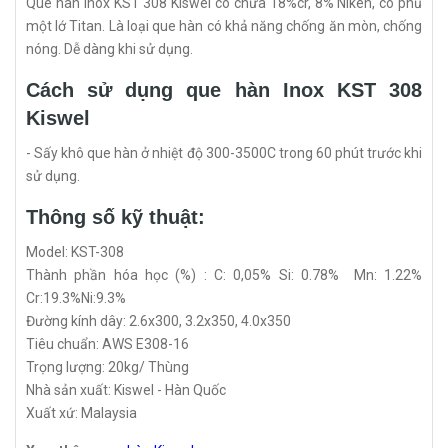
Que hàn Inox KST 308 Kiswel có chứa 18%cr, 8% Niken, có phủ
một lớ Titan. Là loại que hàn có khả năng chống ăn mòn, chống
nóng. Dễ dàng khi sử dụng.
Cách sử dụng que hàn Inox KST 308
Kiswel
- Sấy khô que hàn ở nhiệt độ 300-3500C trong 60 phút trước khi
sử dụng.
Thông số kỹ thuật:
Model: KST-308
Thành phần hóa học (%) : C: 0,05% Si: 0.78% Mn: 1.22%
Cr:19.3%Ni:9.3%
Đường kính dây: 2.6x300, 3.2x350, 4.0x350
Tiêu chuẩn: AWS E308-16
Trọng lượng: 20kg/ Thùng
Nhà sản xuất: Kiswel - Hàn Quốc
Xuất xứ: Malaysia