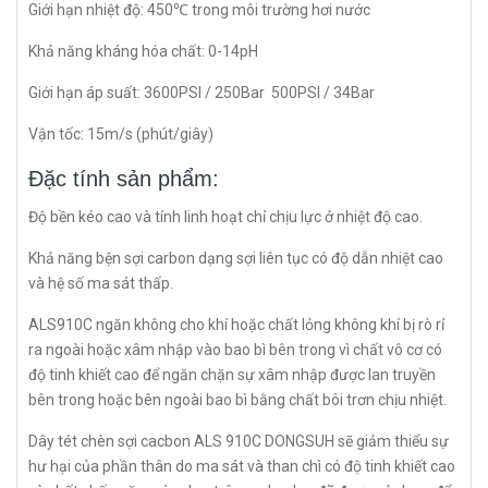
Giới hạn nhiệt độ: 450℃ trong môi trường hơi nước
Khả năng kháng hóa chất: 0-14pH
Giới hạn áp suất: 3600PSI / 250Bar 500PSI / 34Bar
Vận tốc: 15m/s (phút/giây)
Đặc tính sản phẩm:
Độ bền kéo cao và tính linh hoạt chỉ chịu lực ở nhiệt độ cao.
Khả năng bện sợi carbon dạng sợi liên tục có độ dẫn nhiệt cao
và hệ số ma sát thấp.
ALS910C ngăn không cho khí hoặc chất lỏng không khí bị rò rỉ
ra ngoài hoặc xâm nhập vào bao bì bên trong vì chất vô cơ có
độ tinh khiết cao để ngăn chặn sự xâm nhập được lan truyền
bên trong hoặc bên ngoài bao bì bằng chất bôi trơn chịu nhiệt.
Dây tét chèn sợi cacbon ALS 910C DONGSUH sẽ giảm thiểu sự
hư hại của phần thân do ma sát và than chì có độ tinh khiết cao