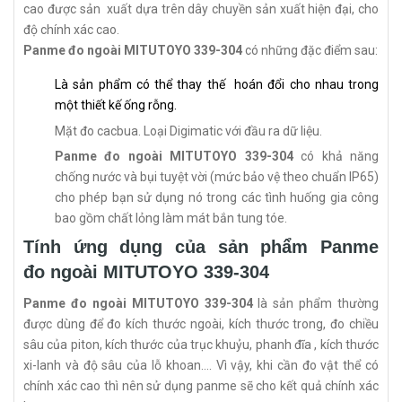
cao được sản xuất dựa trên dây chuyền sản xuất hiện đại, cho
độ chính xác cao.
Panme đo ngoài MITUTOYO 339-304
có những đặc điểm sau:
Là sản phẩm có thể thay thế hoán đổi cho nhau trong
một thiết kế ống rỗng.
Mặt đo cacbua.
Loại Digimatic với đầu ra dữ liệu.
Panme đo ngoài MITUTOYO 339-304
có khả năng
chống nước và bụi tuyệt vời (mức bảo vệ theo chuẩn IP65)
cho phép bạn sử dụng nó trong các tình huống gia công
bao gồm chất lỏng làm mát bắn tung tóe.
Tính ứng dụng của sản phẩm Panme
đo ngoài MITUTOYO 339-304
Panme đo ngoài MITUTOYO 339-304
là sản phẩm thường
được dùng để đo kích thước ngoài, kích thước trong, đo chiều
sâu của piton, kích thước của trục khuỷu, phanh đĩa , kích thước
xi-lanh và độ sâu của lỗ khoan…. Vì vậy, khi cần đo vật thể có
chính xác cao thì nên sử dụng panme sẽ cho kết quả chính xác