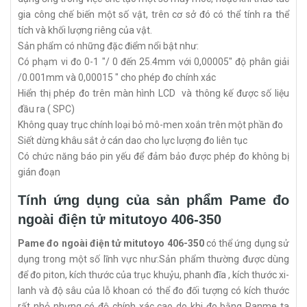
gia công chế biến một số vật, trên cơ sở đó có thể tính ra thể
tích và khối lượng riêng của vật.
Sản phẩm có những đặc điểm nổi bật như:
Có phạm vi đo 0-1 "/ 0 đến 25.4mm với 0,00005" độ phân giải
/0.001mm và 0,00015 " cho phép đo chính xác
Hiển thị phép đo trên màn hình LCD và thông kế được số liệu
đầu ra ( SPC)
Không quay trục chính loại bỏ mô-men xoắn trên một phần đo
Siết dừng khâu sắt ở cán dao cho lực lượng đo liên tục
Có chức năng báo pin yếu để đảm bảo được phép đo không bị
gián đoạn
Tính ứng dụng của sản phẩm Pame đo
ngoài điện tử mitutoyo 406-350
Pame đo ngoài điện tử mitutoyo 406-350
có thể ứng dụng sử
dụng trong một số lĩnh vực như:Sản phẩm thường được dùng
để đo piton, kích thước của trục khuỷu, phanh đĩa , kích thước xi-
lanh và độ sâu của lỗ khoan có thể đo đối tượng có kích thước
rất nhỏ nhưng có độ chính xác cao do khi đo bằng Panme ta