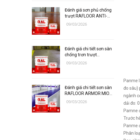
Các loại vật liệu
Đánh giá sơn phủ chống
Thiết bị bảo hộ lao động
trượt RAFLOOR ANTI-
SLIP (PU) B17-1 RAL
09/03/2026
chuyên sâu | VINP
Thiết bị đo Mitutoyo
Thanh trượt Hiwin
Đánh giá chi tiết sơn sàn
Dụng Cụ Ngành Hàng Không
chống trơn trượt
RAFLOOR ANTI-SLIP B17
09/03/2026
Thiết Bị Niika
RAL | VINP
Máy bơm công nghiệp
Panme là
Đánh giá chi tiết sơn sàn
đo sâu) 
Linh, Phụ Kiện Công Nghiệp
RAFLOOR ARMOR MIO
ngành cơ
Nặng
chịu mài mòn vượt trội |
09/03/2026
dải đo: 
VINP
Pamne đư
Hóa chất
Trước hế
Vật liệu làm kín DONGSUH
Panme đo
Phân loạ