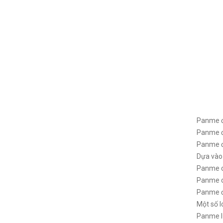
Panme để
Panme để
Panme để
Dựa vào 
Panme c
Panme c
Panme đ
Một số 
Panme lư