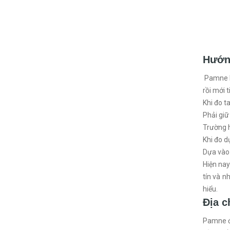
Hướn
Pamne là
rồi mới 
Khi đo t
Phải giữ
Trường h
Khi đo d
Dựa vào 
Hiện nay
tín và n
hiểu.
Địa c
Pamne đo