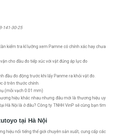
3-141-30-25
 cần kiểm tra kĩ lưỡng xem Pamne có chính xác hay chưa
vặn cho đầu đo tiếp xúc với vật đúng áp lực đo
nh đầu đo động trước khi lấy Panme ra khỏi vật đo.
 ở trên thước chính.
phụ.(mỗi vạch 0.01 mm)
thương hiệu khác nhau nhưng đâu mới là thương hiệu uy
tại Hà Nội là ở đâu? Công ty TNHH VinP sẽ cùng bạn tìm
utoyo tại Hà Nội
 hiệu nổi tiếng thế giới chuyên sản xuất, cung cấp các