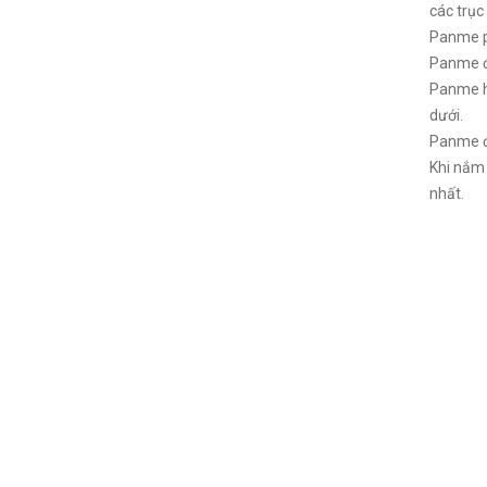
các trục
Panme ph
Panme đo
Panme hạ
dưới.
Panme để
Khi nắm 
nhất.