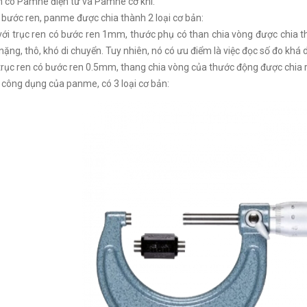
 có Pamne điện tử và Pamne cơ khí.
bước ren, panme được chia thành 2 loại cơ bản:
i trục ren có bước ren 1mm, thước phụ có than chia vòng được chia t
 nặng, thô, khó di chuyển. Tuy nhiên, nó có ưu điểm là việc đọc số đo khá 
ục ren có bước ren 0.5mm, thang chia vòng của thước động được chia r
công dụng của panme, có 3 loại cơ bản: