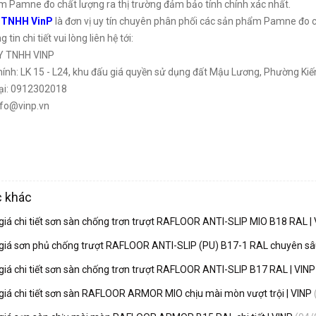
 Pamne đo chất lượng ra thị trường đảm bảo tính chính xác nhất.
 TNHH VinP
là đơn vị uy tín chuyên phân phối các sản phẩm Pamne đo chí
 tin chi tiết vui lòng liên hệ tới:
Y TNHH VINP
hính: LK 15 - L24, khu đấu giá quyền sử dụng đất Mậu Lương, Phường Ki
oại: 0912302018
nfo@vinp.vn
c khác
giá chi tiết sơn sàn chống trơn trượt RAFLOOR ANTI-SLIP MIO B18 RAL |
giá sơn phủ chống trượt RAFLOOR ANTI-SLIP (PU) B17-1 RAL chuyên sâ
giá chi tiết sơn sàn chống trơn trượt RAFLOOR ANTI-SLIP B17 RAL | VIN
giá chi tiết sơn sàn RAFLOOR ARMOR MIO chịu mài mòn vượt trội | VINP