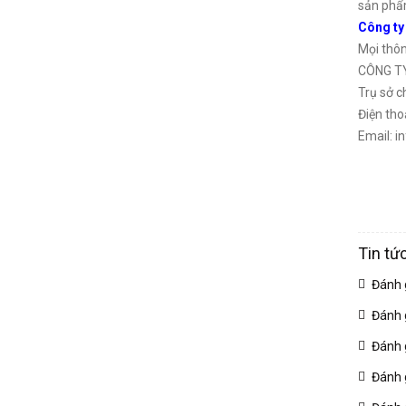
sản phẩm
Công ty
Mọi thông
CÔNG T
Trụ sở c
Điện th
Email: i
Tin tứ
Đánh 
Đánh 
Đánh 
Đánh 