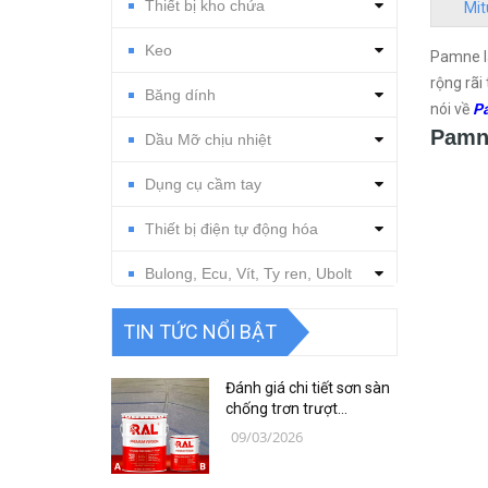
Thiết bị kho chứa
Mit
Keo
Pamne l
rộng rãi
Băng dính
nói về
Pa
Pamne
Dầu Mỡ chịu nhiệt
Dụng cụ cầm tay
Thiết bị điện tự động hóa
Bulong, Ecu, Vít, Ty ren, Ubolt
Dụng cụ cắt gọt
TIN TỨC NỔI BẬT
Vật tư, dụng cụ làm sạch
Đánh giá chi tiết sơn sàn
Thiết bị, vật tư điện nước
chống trơn trượt
RAFLOOR ANTI-SLIP MIO
09/03/2026
B18 RAL | VINP
Thiết bị, vật tư điện lạnh