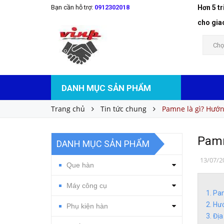
Bạn cần hỗ trợ:
0912302018
Hơn 5 t
cho gia
Chọ
DANH MỤC SẢN PHẨM
Trang chủ
Tin tức chung
Pamne là gì? Hướ
Pamn
DANH MỤC SẢN PHẨM
13/07/2
Que hàn
Máy công cụ
Pam
Hướ
Phụ kiện hàn
Địa