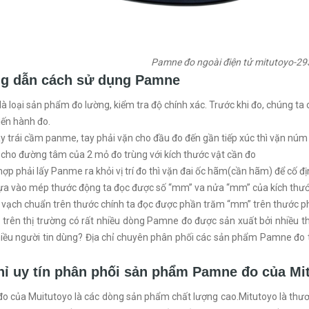
Pamne đo ngoài điện tử mitutoyo-29
g dẫn cách sử dụng Pamne
 loại sản phẩm đo lường, kiểm tra độ chính xác. Trước khi đo, chúng ta
tiến hành đo.
ay trái cầm panme, tay phải vặn cho đầu đo đến gần tiếp xúc thì vặn núm 
 cho đường tâm của 2 mỏ đo trùng với kích thước vật cần đo
ợp phải lấy Panme ra khỏi vị trí đo thì vặn đai ốc hãm(cần hãm) để cố đị
ựa vào mép thước động ta đọc được số “mm” va nửa “mm” của kích thước
vạch chuẩn trên thước chính ta đọc được phần trăm “mm” trên thước 
 trên thị trường có rất nhiều dòng Pamne đo được sản xuất bởi nhiều 
hiều người tin dùng? Địa chỉ chuyên phân phối các sản phẩm Pamne đo 
hỉ uy tín phân phối sản phẩm Pamne đo của Mit
 của Muitutoyo là các dòng sản phẩm chất lượng cao.Mitutoyo là thương