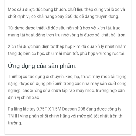
Móc câu được đúc bằng khuôn, chất liệu thép cùng với lò xo và
chốt định vị, có khả năng xoay 360 độ dễ dàng truyền động.
Túi đựng được thiết kế đúc sâu nên phù hợp với xích tải, trục
mang tải hoạt động trơn tru nhờ vòng bi được bôi chất bôi trơn.
Xích tải được hàn điện từ thép hợp kim đã qua xử lý nhiệt nhằm
tăng độ bèn cơ học, chịu mài mòn tốt, phù hợp với ròng rọc tải.
Ứng dụng của sản phẩm:
Thiết bị có tác dụng di chuyển, kéo, hạ, trượt máy móc tải trọng
nặng, được sử dụng phổ biến trong các nhà máy sản xuất công
nghiệp, các xưởng sửa chữa lắp ráp máy móc, trường hợp cần
định vị chính xác...
Pa lăng lắc tay 0.75T X 1.5M Daesan D08 đang được công ty
TNHH Vinp phân phối chính hãng với mức giá tốt nhất trên thị
trường.