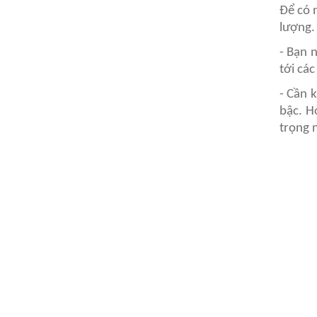
Để có 
lượng.
- Bạn 
tới cá
- Cần 
bậc. H
trọng 