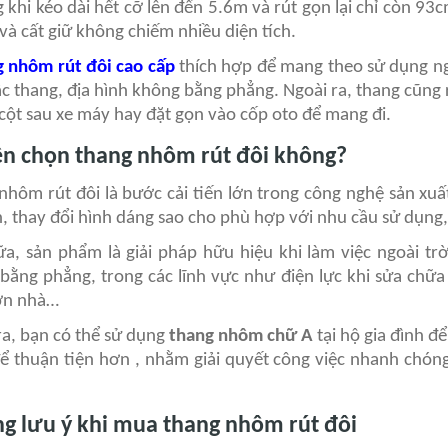
g khi kéo dài hết cỡ lên đến 5.6m và rút gọn lại chỉ còn 93
và cất giữ không chiếm nhiều diện tích.
 nhôm rút đôi cao cấp
thích hợp để mang theo sử dụng ng
ậc thang, địa hình không bằng phẳng. Ngoài ra, thang cũng r
 cột sau xe máy hay đặt gọn vào cốp oto để mang đi.
ên chọn thang nhôm rút đôi không?
nhôm rút đôi là bước cải tiến lớn trong công nghệ sản xuấ
, thay đổi hình dáng sao cho phù hợp với nhu cầu sử dụng
a, sản phẩm là giải pháp hữu hiệu khi làm việc ngoài trời
bằng phẳng, trong các lĩnh vực như điện lực khi sửa chữa
ơn nhà…
ra, bạn có thể sử dụng
thang nhôm chữ A
tại hộ gia đình đ
để thuận tiện hơn , nhằm giải quyết công việc nhanh chón
g lưu ý khi mua thang nhôm rút đôi