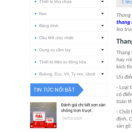
Thiết bị kho chứa
Nhữ
Keo
Thang 
thang 
Băng dính
leo tr
Dầu Mỡ chịu nhiệt
Thang
Dụng cụ cầm tay
Thang 
hay rú
Thiết bị điện tự động hóa
kích t
Bulong, Ecu, Vít, Ty ren, Ubolt
Ưu điể
Dụng cụ cắt gọt
- Loại 
TIN TỨC NỔI BẬT
có điể
Vật tư, dụng cụ làm sạch
toàn th
Đánh giá chi tiết sơn sàn
Thiết bị, vật tư điện nước
chống trơn trượt
- Chốt
RAFLOOR ANTI-SLIP MIO
09/03/2026
định. 
B18 RAL | VINP
Thiết bị, vật tư điện lạnh
sàn gồ