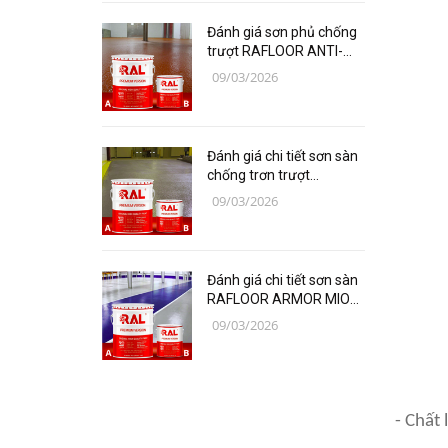
Các loại vật liệu
Đánh giá sơn phủ chống
Thiết bị bảo hộ lao động
trượt RAFLOOR ANTI-
SLIP (PU) B17-1 RAL
09/03/2026
chuyên sâu | VINP
Thiết bị đo Mitutoyo
Thanh trượt Hiwin
Đánh giá chi tiết sơn sàn
Dụng Cụ Ngành Hàng Không
chống trơn trượt
RAFLOOR ANTI-SLIP B17
09/03/2026
Thiết Bị Niika
RAL | VINP
Máy bơm công nghiệp
Đánh giá chi tiết sơn sàn
Linh, Phụ Kiện Công Nghiệp
RAFLOOR ARMOR MIO
Nặng
chịu mài mòn vượt trội |
09/03/2026
VINP
Hóa chất
Vật liệu làm kín DONGSUH
- Chất 