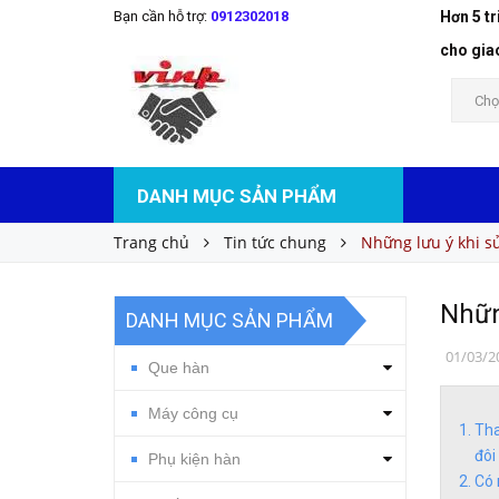
Bạn cần hỗ trợ:
0912302018
Hơn 5 t
cho gia
Chọ
DANH MỤC SẢN PHẨM
Trang chủ
Tin tức chung
Những lưu ý khi s
Nhữn
DANH MỤC SẢN PHẨM
01/03/2
Que hàn
Máy công cụ
Tha
đôi
Phụ kiện hàn
Có 