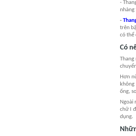
- Than
nhàng 
-
Thang
trên b
có thể
Có n
Thang 
chuyển
Hơn nữ
không 
ống, s
Ngoài 
chữ I 
dụng.
Nhữn