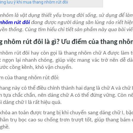
ng lưu ý khi mua thang nhôm rút đôi
nhôm là vật dụng thiết yếu trong đời sống, sử dụng để làm v
nhôm rút đôi
đang được người dùng săn lùng ráo riết hiện
uyền thống. Cùng tìm hiểu chi tiết sản phẩm này qua bài viế
 nhôm rút đôi là gì? Ưu điểm của thang nhôm
nhôm rút đôi hay còn gọi là thang nhôm chữ A được làm từ
t ngọn lại nhanh chóng, giúp việc mang vác trở nên dễ dà
hước cồng kềnh, khó vận chuyển.
m của thang nhôm rút đôi:
thang này có thể điều chỉnh thành hai dạng là chữ A và chữ 
m tựa chắc chắn, nên dáng chữ A có thể đứng vững. Còn n
ì dáng chữ I là rất hiệu quả.
 khóa an toàn được trang bị khi chuyển sang dáng chữ I, b
Chân trụ bọc cao su chống trơn trượt tốt, giúp thang bám
 ghề.