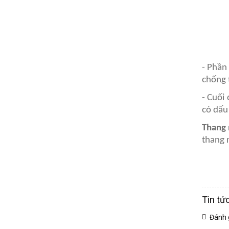
- Phần
chống 
- Cuối
có dấu
Thang 
thang n
Tin tứ
Đánh 