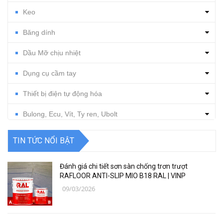
Keo
Băng dính
Dầu Mỡ chịu nhiệt
Dụng cụ cầm tay
Thiết bị điện tự động hóa
Bulong, Ecu, Vít, Ty ren, Ubolt
Dụng cụ cắt gọt
TIN TỨC NỔI BẬT
Vật tư, dụng cụ làm sạch
Đánh giá chi tiết sơn sàn chống trơn trượt
Thiết bị, vật tư điện nước
RAFLOOR ANTI-SLIP MIO B18 RAL | VINP
09/03/2026
Thiết bị, vật tư điện lạnh
Các loại vật liệu