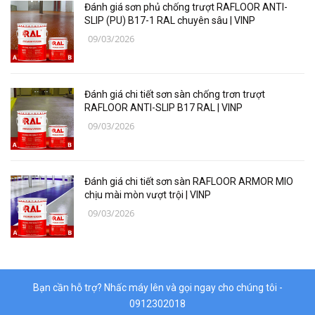
Đánh giá sơn phủ chống trượt RAFLOOR ANTI-
Thiết bị bảo hộ lao động
SLIP (PU) B17-1 RAL chuyên sâu | VINP
09/03/2026
Thiết bị đo Mitutoyo
Thanh trượt Hiwin
Đánh giá chi tiết sơn sàn chống trơn trượt
Dụng Cụ Ngành Hàng Không
RAFLOOR ANTI-SLIP B17 RAL | VINP
09/03/2026
Thiết Bị Niika
Máy bơm công nghiệp
Đánh giá chi tiết sơn sàn RAFLOOR ARMOR MIO
Linh, Phụ Kiện Công Nghiệp Nặng
chịu mài mòn vượt trội | VINP
09/03/2026
Hóa chất
Vật liệu làm kín DONGSUH
Bạn cần hỗ trợ? Nhấc máy lên và gọi ngay cho chúng tôi -
0912302018