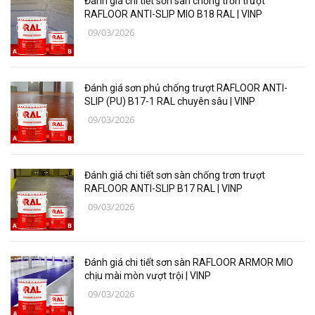
Đánh giá chi tiết sơn sàn chống trơn trượt
Thiết bị, vật tư điện nước
RAFLOOR ANTI-SLIP MIO B18 RAL | VINP
09/03/2026
Thiết bị, vật tư điện lạnh
Các loại vật liệu
Đánh giá sơn phủ chống trượt RAFLOOR ANTI-
Thiết bị bảo hộ lao động
SLIP (PU) B17-1 RAL chuyên sâu | VINP
09/03/2026
Thiết bị đo Mitutoyo
Thanh trượt Hiwin
Đánh giá chi tiết sơn sàn chống trơn trượt
Dụng Cụ Ngành Hàng Không
RAFLOOR ANTI-SLIP B17 RAL | VINP
09/03/2026
Thiết Bị Niika
Máy bơm công nghiệp
Đánh giá chi tiết sơn sàn RAFLOOR ARMOR MIO
Linh, Phụ Kiện Công Nghiệp Nặng
chịu mài mòn vượt trội | VINP
09/03/2026
Hóa chất