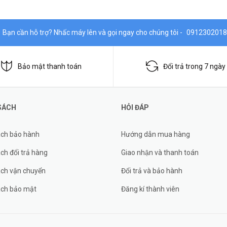
Bạn cần hỗ trợ? Nhấc máy lên và gọi ngay cho chúng tôi -
0912302018
Bảo mật thanh toán
Đổi trả trong 7 ngày
SÁCH
HỎI ĐÁP
ách bảo hành
Hướng dẫn mua hàng
ch đổi trả hàng
Giao nhận và thanh toán
ách vận chuyển
Đổi trả và bảo hành
ách bảo mật
Đăng kí thành viên