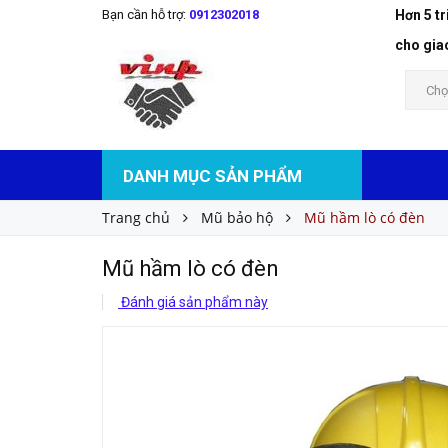
Bạn cần hỗ trợ:
0912302018
Hơn 5 t
Mũ hầm lò có đèn
Liên hệ
Giá bán:
cho gia
Chọ
DANH MỤC SẢN PHẨM
Trang chủ
Mũ bảo hộ
Mũ hầm lò có đèn
Mũ hầm lò có đèn
Đánh giá sản phẩm này