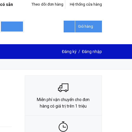
 có sẵn
Theo dõi đơn hàng
Hệ thống cửa hàng
LIÊN HỆ ĐẶT HÀNG
0912302018
Giỏ hàng
Đăng ký
/
Đăng nhập
Miễn phí vận chuyển cho đơn
hàng có giá trị trên 1 triệu