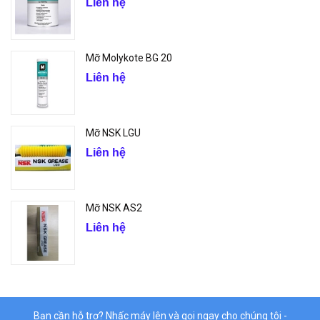
Liên hệ
Mỡ Molykote BG 20
Liên hệ
Mỡ NSK LGU
Liên hệ
Mỡ NSK AS2
Liên hệ
Bạn cần hỗ trợ? Nhấc máy lên và gọi ngay cho chúng tôi -