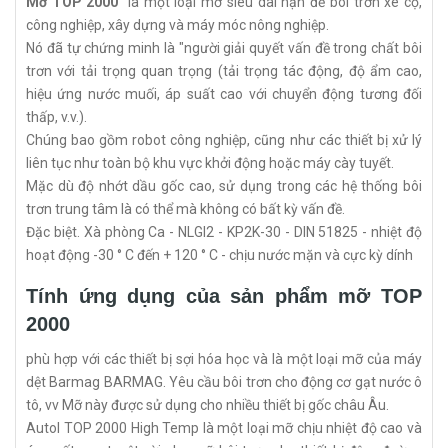
Mỡ TOP 2000
là một loại mỡ siêu dài hạn để bôi trơn xe cộ,
công nghiệp, xây dựng và máy móc nông nghiệp.
Nó đã tự chứng minh là "người giải quyết vấn đề trong chất bôi
trơn với tải trọng quan trọng (tải trọng tác động, độ ẩm cao,
hiệu ứng nước muối, áp suất cao với chuyển động tương đối
thấp, v.v.).
Chúng bao gồm robot công nghiệp, cũng như các thiết bị xử lý
liên tục như toàn bộ khu vực khởi động hoặc máy cày tuyết.
Mặc dù độ nhớt dầu gốc cao, sử dụng trong các hệ thống bôi
trơn trung tâm là có thể mà không có bất kỳ vấn đề.
Đặc biệt. Xà phòng Ca - NLGI2 - KP2K-30 - DIN 51825 - nhiệt độ
hoạt động -30 ° C đến + 120 ° C - chịu nước mặn và cực kỳ dính
Tính ứng dụng của sản phẩm mỡ TOP
2000
phù hợp với các thiết bị sợi hóa học và là một loại mỡ của máy
dệt Barmag BARMAG. Yêu cầu bôi trơn cho động cơ gạt nước ô
tô, vv Mỡ này được sử dụng cho nhiều thiết bị gốc châu Âu.
Autol TOP 2000 High Temp là một loại mỡ chịu nhiệt độ cao và