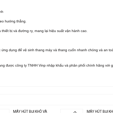
nh
theo hướng thẳng.
 thiết bị và đường ry, mang lại hiệu suất vận hành cao.
ứng dụng để vệ sinh thang máy và thang cuốn nhanh chóng và an to
ang được công ty TNHH Vinp nhập khẩu và phân phối chính hãng với g
MÁY HÚT BỤI KHÔ VÀ
MÁY HÚT BỤI K