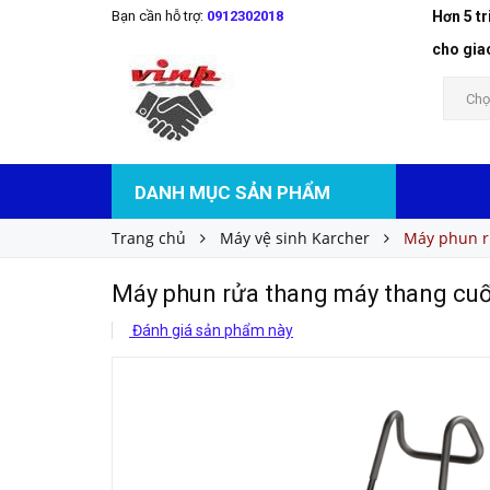
Bạn cần hỗ trợ:
0912302018
Hơn 5 t
Máy phun rửa thang máy thang cuốn BR 47/3
Liên hệ
Giá bán:
cho gia
Chọ
DANH MỤC SẢN PHẨM
Trang chủ
Máy vệ sinh Karcher
Máy phun r
Máy phun rửa thang máy thang cu
Đánh giá sản phẩm này