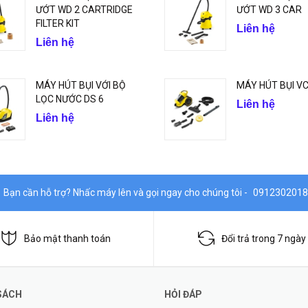
ƯỚT WD 2 CARTRIDGE
ƯỚT WD 3 CAR
FILTER KIT
Liên hệ
Liên hệ
MÁY HÚT BỤI VỚI BỘ
MÁY HÚT BỤI VC
LỌC NƯỚC DS 6
Liên hệ
Liên hệ
Bạn cần hỗ trợ? Nhấc máy lên và gọi ngay cho chúng tôi -
0912302018
Bảo mật thanh toán
Đổi trả trong 7 ngày
SÁCH
HỎI ĐÁP