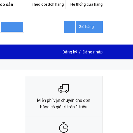
 có sẵn
Theo dõi đơn hàng
Hệ thống cửa hàng
LIÊN HỆ ĐẶT HÀNG
0912302018
Giỏ hàng
Đăng ký
/
Đăng nhập
Miễn phí vận chuyển cho đơn
hàng có giá trị trên 1 triệu