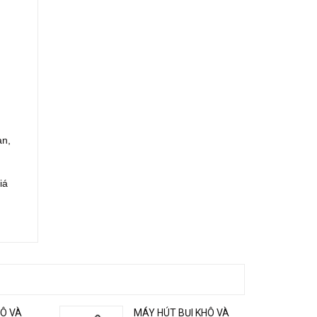
àn,
iá
HÔ VÀ
MÁY HÚT BỤI KHÔ VÀ