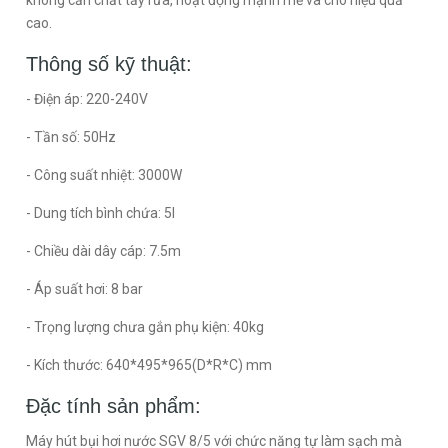
không cần chất tẩy rửa, hoạt động mạnh mẽ và cho hiệu quả
cao.
Thông số kỹ thuật:
- Điện áp: 220-240V
- Tần số: 50Hz
- Công suất nhiệt: 3000W
- Dung tích bình chứa: 5l
- Chiều dài dây cáp: 7.5m
- Áp suất hơi: 8 bar
- Trọng lượng chưa gắn phụ kiện: 40kg
- Kích thước: 640*495*965(D*R*C) mm
Đặc tính sản phẩm:
Máy hút bụi hơi nước SGV 8/5 với chức năng tự làm sạch mà