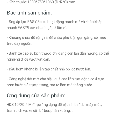
- Kích thước: 1330*750*1060 (D*R*C) mm
Đặc tính sản phẩm:
- Sng áp lực EASY!Force hoạt động mạnh mẽ và khóa khớp
nhanh EASY!Lock nhanh gấp 5 lần vít.
- Khoang chứa đồ rộng rãi để chứa phụ kiện gọn gàng, có móc
treo dây nguồn.
- Bánh xe cao su kích thước lớn, dạng con lăn dẫn hướng, có thể
nghiêng đi để vượt vật cản.
- Đầu bơm không bị lẫn tạp chất nhờ bộ lọc nước lớn.
- Công nghệ đốt mới cho hiệu quả cao liên tục, động cơ 4 cực
bơm hướng 3 trục pittong, mô tơ làm mát bằng nước.
Ứng dụng của sản phẩm:
HDS 10/20-4 M
được ứng dụng để vệ sinh thiết bị máy móc,
trạm dịch vụ, xe cộ , bể bơi, phân xưởng,...