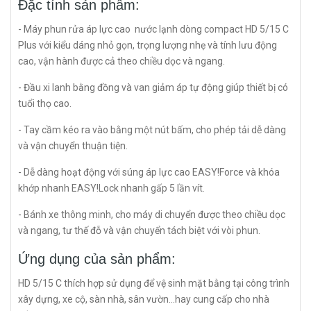
Đặc tính sản phẩm:
- Máy phun rửa áp lực cao nước lạnh dòng compact HD 5/15 C
Plus với kiểu dáng nhỏ gọn, trọng lượng nhẹ và tính lưu động
cao, vận hành được cả theo chiều dọc và ngang.
- Đầu xi lanh bằng đồng và van giảm áp tự động giúp thiết bị có
tuổi thọ cao.
- Tay cầm kéo ra vào bằng một nút bấm, cho phép tải dễ dàng
và vận chuyển thuận tiện.
- Dễ dàng hoạt động với súng áp lực cao EASY!Force và khóa
khớp nhanh EASY!Lock nhanh gấp 5 lần vít.
- Bánh xe thông minh, cho máy di chuyển được theo chiều dọc
và ngang, tư thế đỗ và vận chuyển tách biệt với vòi phun.
Ứng dụng của sản phẩm:
HD 5/15 C thích hợp sử dụng để vệ sinh mặt bằng tại công trình
xây dựng, xe cộ, sàn nhà, sân vườn...hay cung cấp cho nhà