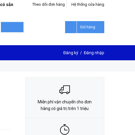
 có sẵn
Theo dõi đơn hàng
Hệ thống cửa hàng
LIÊN HỆ ĐẶT HÀNG
0912302018
Giỏ hàng
Đăng ký
/
Đăng nhập
Miễn phí vận chuyển cho đơn
hàng có giá trị trên 1 triệu