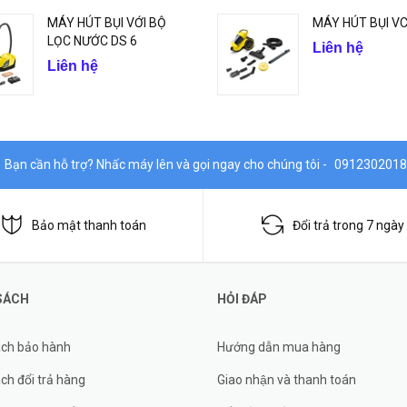
MÁY HÚT BỤI VỚI BỘ
MÁY HÚT BỤI VC
LỌC NƯỚC DS 6
Liên hệ
Liên hệ
Bạn cần hỗ trợ? Nhấc máy lên và gọi ngay cho chúng tôi -
0912302018
Bảo mật thanh toán
Đổi trả trong 7 ngày
SÁCH
HỎI ĐÁP
ách bảo hành
Hướng dẫn mua hàng
ch đổi trả hàng
Giao nhận và thanh toán