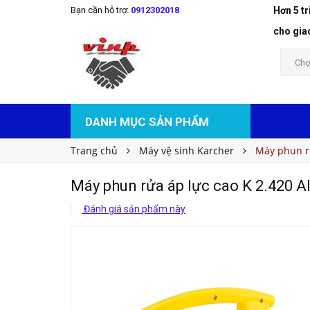
Bạn cần hỗ trợ:
0912302018
Hơn 5 t
Máy phun rửa áp lực cao K 2.420 AIR CON
Liên hệ
Giá bán:
cho gia
Chọ
DANH MỤC SẢN PHẨM
Trang chủ
Máy vệ sinh Karcher
Máy phun r
Máy phun rửa áp lực cao K 2.420 
Đánh giá sản phẩm này