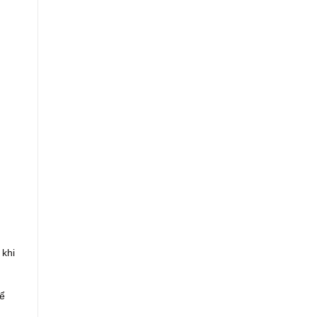
 khi
để