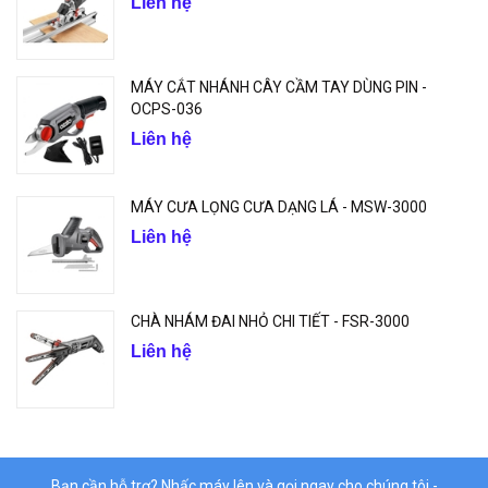
Liên hệ
MÁY CẮT NHÁNH CÂY CẦM TAY DÙNG PIN -
OCPS-036
Liên hệ
MÁY CƯA LỌNG CƯA DẠNG LÁ - MSW-3000
Liên hệ
CHÀ NHÁM ĐAI NHỎ CHI TIẾT - FSR-3000
Liên hệ
Bạn cần hỗ trợ? Nhấc máy lên và gọi ngay cho chúng tôi -