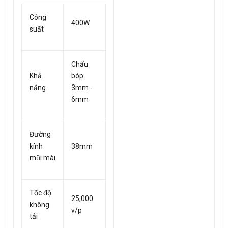
Công
400W
suất
Chấu
Khả
bóp:
năng
3mm -
6mm
Đường
kính
38mm
mũi mài
Tốc độ
25,000
không
v/p
tải