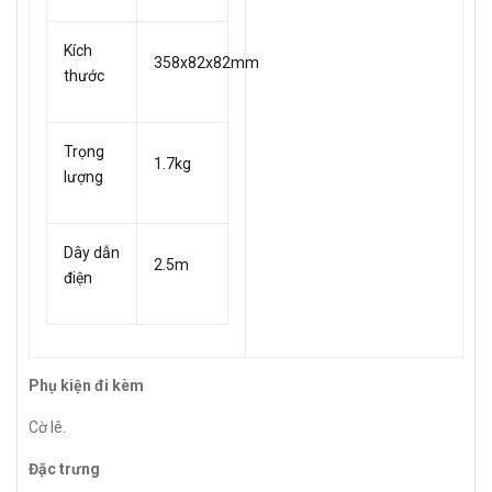
Kích
358x82x82mm
thước
Trọng
1.7kg
lượng
Dây dẫn
2.5m
điện
Phụ kiện đi kèm
Cờ lê.
Đặc trưng