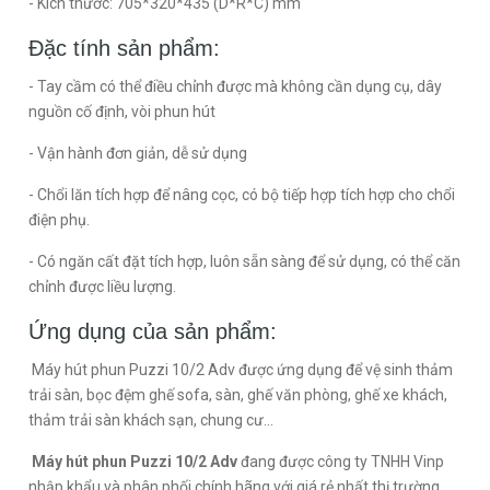
- Kích thước: 705*320*435 (D*R*C) mm
Đặc tính sản phẩm:
- Tay cầm có thể điều chỉnh được mà không cần dụng cụ, dây
nguồn cố định, vòi phun hút
- Vận hành đơn giản, dễ sử dụng
- Chổi lăn tích hợp để nâng cọc, có bộ tiếp hợp tích hợp cho chổi
điện phụ.
- Có ngăn cất đặt tích hợp, luôn sẵn sàng để sử dụng, có thể căn
chỉnh được liều lượng.
Ứng dụng của sản phẩm:
Máy hút phun Puzzi 10/2 Adv được ứng dụng để vệ sinh thảm
trải sàn, bọc đệm ghế sofa, sàn, ghế văn phòng, ghế xe khách,
thảm trải sàn khách sạn, chung cư...
Máy hút phun Puzzi 10/2 Adv
đang được công ty TNHH Vinp
nhập khẩu và phân phối chính hãng với giá rẻ nhất thị trường.