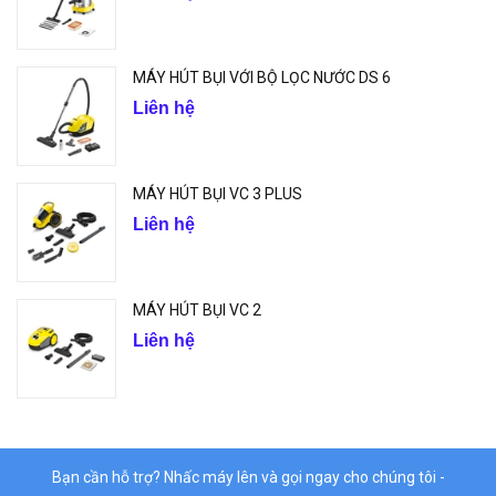
MÁY HÚT BỤI VỚI BỘ LỌC NƯỚC DS 6
Liên hệ
MÁY HÚT BỤI VC 3 PLUS
Liên hệ
MÁY HÚT BỤI VC 2
Liên hệ
Bạn cần hỗ trợ? Nhấc máy lên và gọi ngay cho chúng tôi -