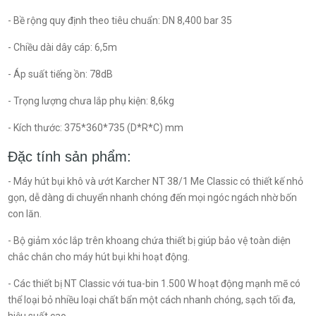
- Bề rộng quy định theo tiêu chuẩn: DN 8,400 bar 35
- Chiều dài dây cáp: 6,5m
- Áp suất tiếng ồn: 78dB
- Trọng lượng chưa lắp phụ kiện: 8,6kg
- Kích thước: 375*360*735 (D*R*C) mm
Đặc tính sản phẩm:
- Máy hút bụi khô và ướt Karcher NT 38/1 Me Classic có thiết kế nhỏ
gọn, dễ dàng di chuyển nhanh chóng đến mọi ngóc ngách nhờ bốn
con lăn.
- Bộ giảm xóc lắp trên khoang chứa thiết bị giúp bảo vệ toàn diện
chắc chắn cho máy hút bụi khi hoạt động.
- Các thiết bị NT Classic với tua-bin 1.500 W hoạt động mạnh mẽ có
thể loại bỏ nhiều loại chất bẩn một cách nhanh chóng, sạch tối đa,