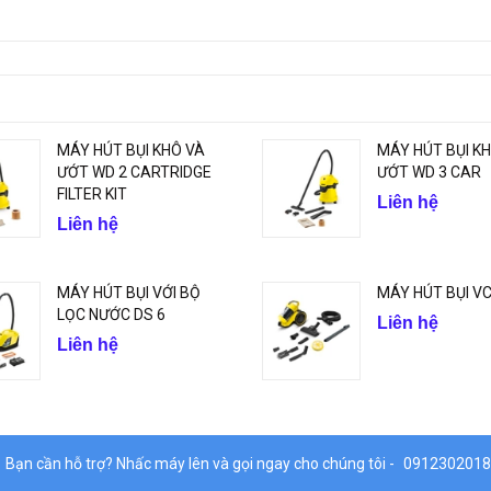
MÁY HÚT BỤI KHÔ VÀ
MÁY HÚT BỤI K
ƯỚT WD 2 CARTRIDGE
ƯỚT WD 3 CAR
FILTER KIT
Liên hệ
Liên hệ
MÁY HÚT BỤI VỚI BỘ
MÁY HÚT BỤI VC
LỌC NƯỚC DS 6
Liên hệ
Liên hệ
Bạn cần hỗ trợ? Nhấc máy lên và gọi ngay cho chúng tôi -
0912302018