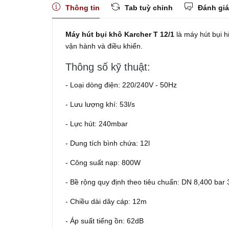
Thông tin
Tab tuỳ chỉnh
Đánh giá
Máy hút bụi khô Karcher T 12/1
là máy hút bụi h
vận hành và điều khiển.
Thông số kỹ thuật:
- Loại dòng điện: 220/240V - 50Hz
- Lưu lượng khí: 53l/s
- Lực hút: 240mbar
- Dung tích bình chứa: 12l
- Công suất nạp: 800W
- Bề rộng quy định theo tiêu chuẩn: DN 8,400 bar 
- Chiều dài dây cáp: 12m
- Áp suất tiếng ồn: 62dB