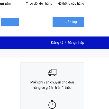
 có sẵn
Theo dõi đơn hàng
Hệ thống cửa hàng
LIÊN HỆ ĐẶT HÀNG
0912302018
Giỏ hàng
Đăng ký
/
Đăng nhập
Miễn phí vận chuyển cho đơn
hàng có giá trị trên 1 triệu