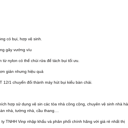
ng có bụi, hợp vệ sinh.
ông gây vướng víu
 từ nylon có thể chùi rửa để tách bụi tối ưu.
đơn giản nhưng hiệu quả
 T 12/1 chuyển đổi thành máy hút bụi kiểu bàn chải.
hích hợp sử dụng vệ sin các tòa nhà công cộng, chuyên vệ sinh nhà h
àn nhà, tường nhà, cầu thang....
ty TNHH Vinp nhập khẩu và phân phối chính hãng với giá rẻ nhất thị