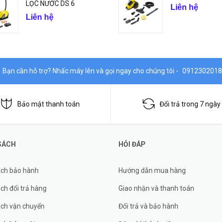
LỌC NƯỚC DS 6
Liên hệ
Liên hệ
Bạn cần hỗ trợ? Nhấc máy lên và gọi ngay cho chúng tôi -
0912302018
Bảo mật thanh toán
Đổi trả trong 7 ngày
SÁCH
HỎI ĐÁP
ách bảo hành
Hướng dẫn mua hàng
ch đổi trả hàng
Giao nhận và thanh toán
ách vận chuyển
Đổi trả và bảo hành