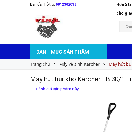
Bạn cần hỗ trợ:
0912302018
Hơn 5 t
Máy hút bụi khô Karcher EB 30/1 Li-Ion
Liên hệ
Giá bán:
cho gia
Chọ
DANH MỤC SẢN PHẨM
Trang chủ
Máy vệ sinh Karcher
Máy hút bụi
Máy hút bụi khô Karcher EB 30/1 Li
Đánh giá sản phẩm này