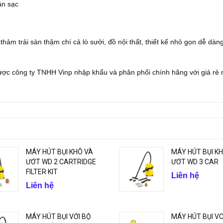
cần sạc
thảm trải sàn thậm chí cả lò sưởi, đồ nội thất, thiết kế nhỏ gọn dễ dàn
ợc công ty TNHH Vinp nhập khẩu và phân phối chính hãng với giá rẻ 
MÁY HÚT BỤI KHÔ VÀ
MÁY HÚT BỤI K
ƯỚT WD 2 CARTRIDGE
ƯỚT WD 3 CAR
FILTER KIT
Liên hệ
Liên hệ
MÁY HÚT BỤI VỚI BỘ
MÁY HÚT BỤI VC