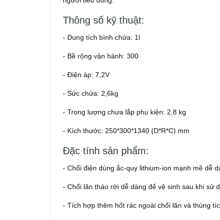
người tiêu dùng.
Thông số kỹ thuật:
- Dung tích bình chứa: 1l
- Bề rộng vận hành: 300
- Điện áp: 7,2V
- Sức chứa: 2,6kg
- Trọng lượng chưa lắp phụ kiện: 2,8 kg
- Kích thước: 250*300*1340 (D*R*C) mm
Đặc tính sản phẩm:
- Chổi điện dùng ắc-quy lithium-ion mạnh mẽ dễ d
- Chổi lăn tháo rời dễ dàng để vệ sinh sau khi sử
- Tích hợp thêm hốt rác ngoài chổi lăn và thùng t