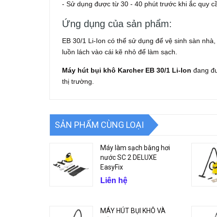
- Sử dụng được từ 30 - 40 phút trước khi ắc quy 
Ứng dụng của sản phẩm:
EB 30/1 Li-Ion có thể sử dụng để vệ sinh sàn nhà, 
luồn lách vào cái kẽ nhỏ để làm sạch.
Máy hút bụi khô Karcher EB 30/1 Li-Ion
đang đư
thị trường.
SẢN PHẨM CÙNG LOẠI
Máy làm sạch bằng hơi
nước SC 2 DELUXE
EasyFix
Liên hệ
MÁY HÚT BỤI KHÔ VÀ