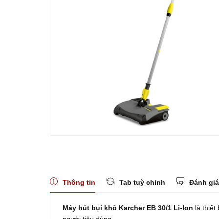
Thông tin
Tab tuỳ chỉnh
Đánh giá
Máy hút bụi khô Karcher EB 30/1 Li-Ion
là thiế