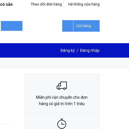
 có sẵn
Theo dõi đơn hàng
Hệ thống cửa hàng
LIÊN HỆ ĐẶT HÀNG
0912302018
Giỏ hàng
Đăng ký
/
Đăng nhập
Miễn phí vận chuyển cho đơn
hàng có giá trị trên 1 triệu