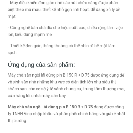
- Máy điều khiển đơn giản nhờ các nút chức năng được phân
biệt theo mã màu, thiết kế nhỏ gọn linh hoạt, dễ dàng xử lý bề
mặt.
- Công nghệ bàn chà đĩa cho hiệu suất cao, chiều rộng làm việc
lớn, kiểu dáng mạnh mẽ
- Thiết kế đơn giản,thông thoáng có thể nhìn rõ bề mặt làm
sạch
Ứng dụng của sản phẩm:
Máy chà sàn ngồi lái dùng pin B 150 R + D 75 được ứng dụng để
vệ sinh sàn nhà những khu vực có diện tích lớn như siêu thị,
khách sạn, các cơ sở ý tế sảnh chung cư, trung tâm thương mại,
cửa hàng lớn, nhà máy, sân bay...
Máy chà sàn ngồi lái dùng pin B 150 R + D 75
đang được công
ty TNHH Vinp nhập khẩu và phân phối chính hãng với giá rẻ nhất
thị trường.