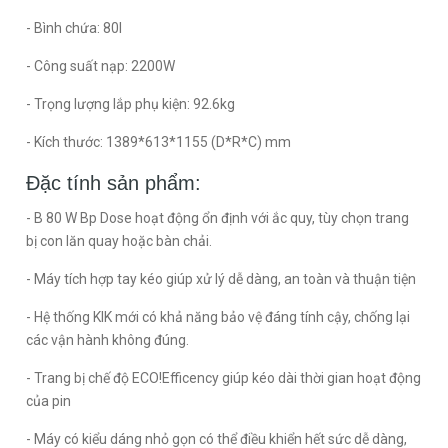
- Bình chứa: 80l
- Công suất nạp: 2200W
- Trọng lượng lắp phụ kiện: 92.6kg
- Kích thước: 1389*613*1155 (D*R*C) mm
Đặc tính sản phẩm:
- B 80 W Bp Dose hoạt động ổn định với ắc quy, tùy chọn trang
bị con lăn quay hoặc bàn chải.
- Máy tích hợp tay kéo giúp xử lý dễ dàng, an toàn và thuận tiện
- Hệ thống KIK mới có khả năng bảo vệ đáng tính cậy, chống lại
các vận hành không đúng.
- Trang bị chế độ ECO!Efficency giúp kéo dài thời gian hoạt động
của pin
- Máy có kiểu dáng nhỏ gọn có thể điều khiển hết sức dễ dàng,