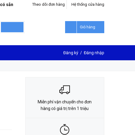
 có sẵn
Theo dõi đơn hàng
Hệ thống cửa hàng
LIÊN HỆ ĐẶT HÀNG
0912302018
Giỏ hàng
Đăng ký
/
Đăng nhập
Miễn phí vận chuyển cho đơn
hàng có giá trị trên 1 triệu