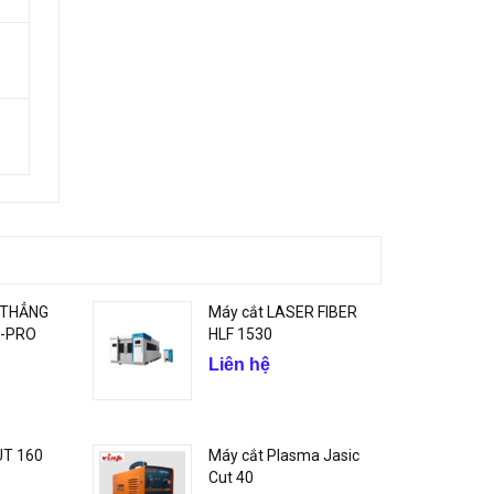
 THẲNG
Máy cắt LASER FIBER
O-PRO
HLF 1530
Liên hệ
UT 160
Máy cắt Plasma Jasic
Cut 40