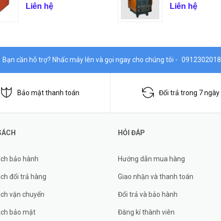
Liên hệ
Liên hệ
Bạn cần hỗ trợ? Nhấc máy lên và gọi ngay cho chúng tôi -
0912302018
Bảo mật thanh toán
Đổi trả trong 7 ngày
SÁCH
HỎI ĐÁP
ách bảo hành
Hướng dẫn mua hàng
ch đổi trả hàng
Giao nhận và thanh toán
ách vận chuyển
Đổi trả và bảo hành
ách bảo mật
Đăng kí thành viên