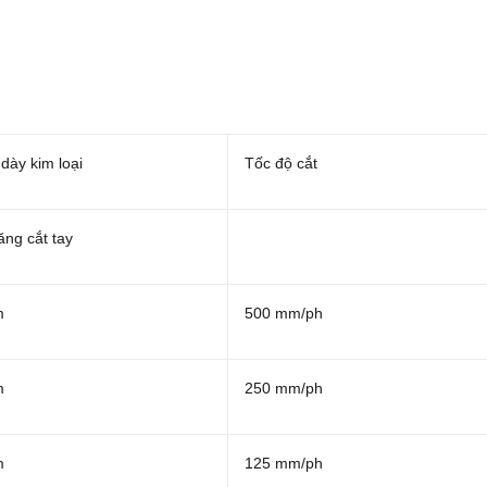
dày kim loại
Tốc độ cắt
ăng cắt tay
m
500 mm/ph
m
250 mm/ph
m
125 mm/ph