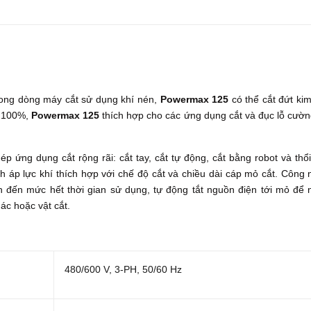
trong dòng máy cắt sử dụng khí nén,
Powermax 125
có thể cắt đứt kim
c 100%,
Powermax 125
thích hợp cho các ứng dụng cắt và đục lỗ cườ
ứng dụng cắt rộng rãi: cắt tay, cắt tự động, cắt bằng robot và thổ
 áp lực khí thích hợp với chế độ cắt và chiều dài cáp mỏ cắt. Công
n đến mức hết thời gian sử dụng, tự động tắt nguồn điện tới mỏ để
ác hoặc vật cắt.
480/600 V, 3-PH, 50/60 Hz