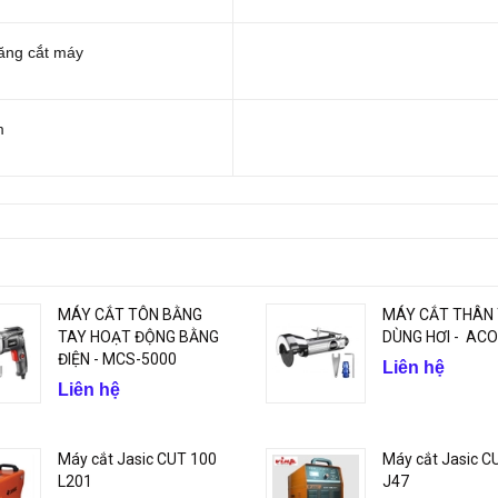
ăng cắt máy
m
MÁY CẮT TÔN BẰNG
MÁY CẮT THÂN
TAY HOẠT ĐỘNG BẰNG
DÙNG HƠI - AC
ĐIỆN - MCS-5000
Liên hệ
Liên hệ
Máy cắt Jasic CUT 100
Máy cắt Jasic C
L201
J47