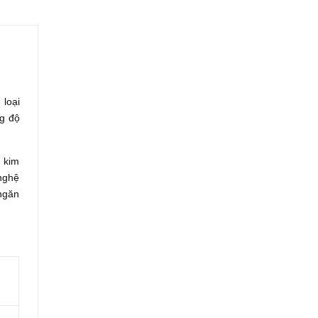
 loại
ng độ
i kim
 nghệ
 ngăn