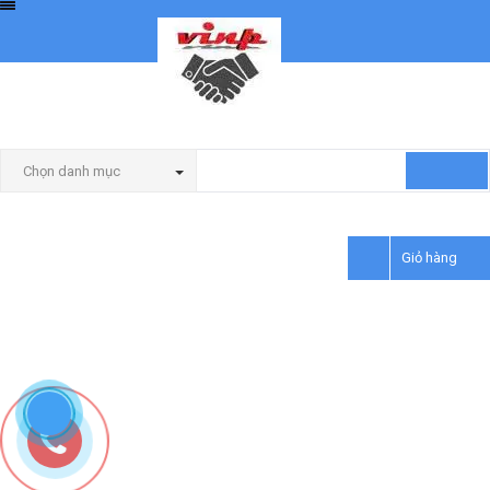
phí giao hàng. 110,000 mã hàng có sẵn cho giao hàng cùng ngày.
Theo dõi đơn hàng
Hệ thống cửa hàng
DANH MỤC SẢN
Đăng ký
/
Đăng nhập
Trang chủ
Máy cắt
Máy cắt Jasic plasma CUT 100 (J84)
Chọn danh mục
PHẨM
Máy cắt Jasic plasma CUT 100 (J84)
VinP
10
out of
10
Giỏ hàng
Máy cắt Jasic plasma CUT 100 (J84)
Đánh giá sản phẩm này