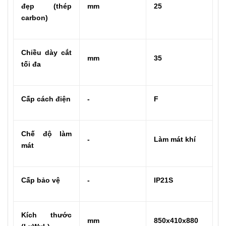
đẹp (thép
mm
25
carbon)
Chiều dày cắt
mm
35
tối đa
Cấp cách điện
-
F
Chế độ làm
-
Làm mát khí
mát
Cấp bảo vệ
-
IP21S
Kích thước
mm
850x410x880