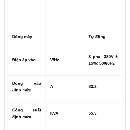
Dòng máy
Tự động
3 pha, 380V ±
Điện áp vào
V/Hz
15%; 50/60Hz
Dòng vào
A
83.2
định mức
Công suất
KVA
55.3
định mức