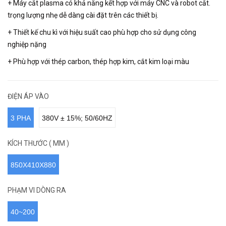
+ Máy cắt plasma có khả năng kết hợp với máy CNC và robot cắt.
trọng lượng nhẹ dễ dàng cài đặt trên các thiết bị.
+ Thiết kế chu kì với hiệu suất cao phù hợp cho sử dụng công
nghiệp nặng
+ Phù hợp với thép carbon, thép hợp kim, cắt kim loại màu
ĐIỆN ÁP VÀO
3 PHA
380V ± 15%; 50/60HZ
KÍCH THƯỚC ( MM )
850X410X880
PHẠM VI DÒNG RA
40~200