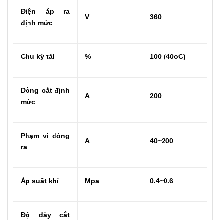
Điện áp ra
V
360
định mức
Chu kỳ tải
%
100 (40oC)
Dòng cắt định
A
200
mức
Phạm vi dòng
A
40~200
ra
Áp suất khí
Mpa
0.4~0.6
Độ dày cắt