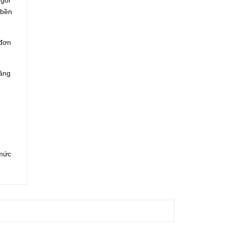
 gói
 bền
 đơn
năng
 mức