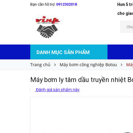
Bạn cần hỗ trợ:
0912302018
Hơn 5 t
Máy bơm ly tâm dầu truyền nhiệt Botou RY50
Liên hệ
Giá bán:
cho gia
Chọ
DANH MỤC SẢN PHẨM
Trang chủ
Máy bơm công nghiệp Botou
Máy
Máy bơm ly tâm dầu truyền nhiệt 
Đánh giá sản phẩm này