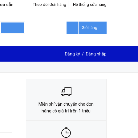
 có sẵn
Theo dõi đơn hàng
Hệ thống cửa hàng
LIÊN HỆ ĐẶT HÀNG
0912302018
Giỏ hàng
Đăng ký
/
Đăng nhập
Miễn phí vận chuyển cho đơn
hàng có giá trị trên 1 triệu