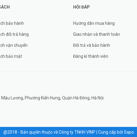
SÁCH
HỎI ĐÁP
ách bảo hành
Hướng dẫn mua hàng
ch đổi trả hàng
Giao nhận và thanh toán
ách vận chuyển
Đổi trả và bảo hành
ách bảo mật
Đăng kí thành viên
đất Mậu Lương, Phường Kiến Hưng, Quận Hà Đông, Hà Nội
@2018 - Bản quyền thuộc về Công ty TNHH VINP
|
Cung cấp bởi
Sapo