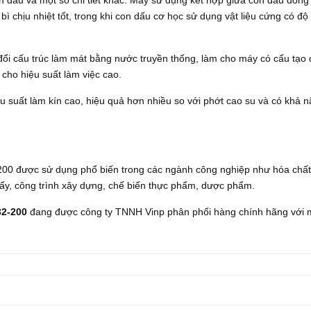
on dấu và một số chi tiết khác. Máy sử dụng kết hợp giữa con dấu đóng
ì chịu nhiệt tốt, trong khi con dấu cơ học sử dụng vật liệu cứng có độ
 đổi cấu trúc làm mát bằng nước truyền thống, làm cho máy có cấu tạo
à cho hiệu suất làm việc cao.
 suất làm kín cao, hiệu quả hơn nhiều so với phớt cao su và có khả 
200 được sử dụng phổ biến trong các ngành công nghiệp như hóa chất
giấy, công trình xây dựng, chế biến thực phẩm, dược phẩm.
32-200
đang được công ty TNNH Vinp phân phối hàng chính hãng với