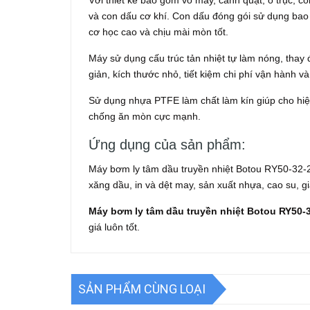
Với thiết kế bao gồm vỏ máy, cánh quạt, ổ trục, c
và con dấu cơ khí. Con dấu đóng gói sử dụng bao b
cơ học cao và chịu mài mòn tốt.
Máy sử dụng cấu trúc tản nhiệt tự làm nóng, thay
giản, kích thước nhỏ, tiết kiệm chi phí vận hành v
Sử dụng nhựa PTFE làm chất làm kín giúp cho hiệu
chống ăn mòn cực mạnh.
Ứng dụng của sản phẩm:
Máy bơm ly tâm dầu truyền nhiệt Botou RY50-32-
xăng dầu, in và dệt may, sản xuất nhựa, cao su, 
Máy bơm ly tâm dầu truyền nhiệt Botou RY50-
giá luôn tốt.
SẢN PHẨM CÙNG LOẠI