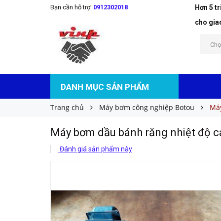
Bạn cần hỗ trợ:
0912302018
Hơn 5 t
Máy bơm dầu bánh răng nhiệt độ cao loại 2CG
Liên hệ
Giá bán:
cho gia
Chọ
DANH MỤC SẢN PHẨM
Trang chủ
Máy bơm công nghiệp Botou
Máy
Máy bơm dầu bánh răng nhiệt độ ca
Đánh giá sản phẩm này