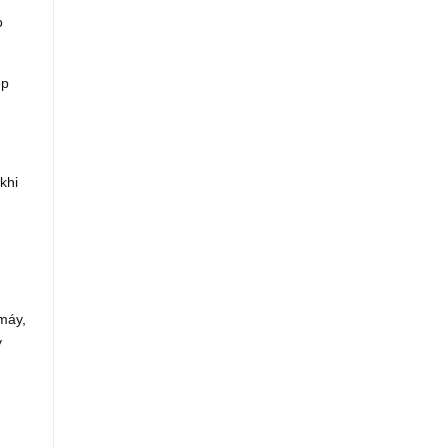
o
ép
khi
máy,
y