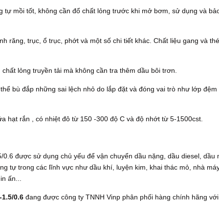
tự mồi tốt, không cần đổ chất lỏng trước khi mở bơm, sử dụng và bả
ăng, trục, ổ trục, phớt và một số chi tiết khác. Chất liệu gang và th
chất lỏng truyền tải mà không cần tra thêm dầu bôi trơn.
thể bù đắp những sai lệch nhỏ do lắp đặt và đóng vai trò như lớp đệm 
 hạt rắn , có nhiệt đô từ 150 -300 độ C và độ nhớt từ 5-1500cst.
/0.6 được sử dụng chủ yếu để vận chuyển dầu nặng, dầu diesel, dầu 
ơng tự trong các lĩnh vực như dầu khí, luyện kim, khai thác mỏ, nhà má
n ấn...
1.5/0.6
đang được công ty TNNH Vinp phân phối hàng chính hãng với