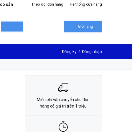
 có sẵn
Theo dõi đơn hàng
Hệ thống cửa hàng
LIÊN HỆ ĐẶT HÀNG
0912302018
Giỏ hàng
Đăng ký
/
Đăng nhập
Miễn phí vận chuyển cho đơn
hàng có giá trị trên 1 triệu