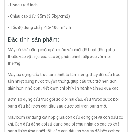
- Họng xả: 6 inch
- Chiều cao đẩy: 85m (8,5kg/cm2)
- Tốc độ dòng chảy: 4,5-400 m³ / h
Đặc tính sản phẩm:
Máy có khả năng chống ăn mòn và nhiệt độ hoạt động phụ
thuộc vào vật liệu của các bộ phận chính tiếp xúc với môi
trường.
Máy áp dụng cấu trúc tản nhiệt tự làm nóng, thay đổi cấu trúc
tản nhiệt bằng nước truyền thống, giúp cấu trúc trở nên đơn
giản hơn, nhỏ gọn , tiết kiệm chi phí vận hành và hiệu quả cao.
Bơm áp dụng cấu trúc gối đõ ổ bi hai đầu, đầu trước được bôi
bằng dầu bôi trơn còn đầu sau được bôi trơn bằng mỡ.
Máy bơm sử dụng kết hợp giữa con dấu đóng gói và con dấu cơ
khí. Con dấu đóng gói sử dụng bao bi chịu nhiệt độ cao có khả
nang thích ứng nhiệt tốt, còn con dấu cơ học có độ bền cơ học