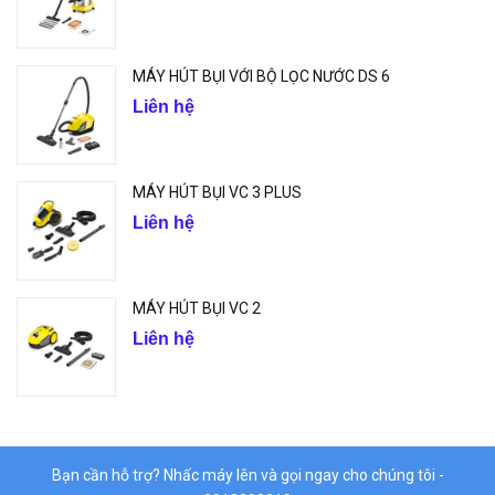
MÁY HÚT BỤI VỚI BỘ LỌC NƯỚC DS 6
Liên hệ
MÁY HÚT BỤI VC 3 PLUS
Liên hệ
MÁY HÚT BỤI VC 2
Liên hệ
Bạn cần hỗ trợ? Nhấc máy lên và gọi ngay cho chúng tôi -