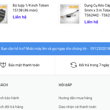
Bộ tuýp 1/4 inch Tolsen
Dụng Cụ Kéo Cá
15138 (46 món)
5mm x 3 m Tols
TS62442 - TS6
Liên hệ
Liên hệ
Bạn cần hỗ trợ? Nhấc máy lên và gọi ngay cho chúng tôi -
0912302018
Bảo mật thanh toán
Đổi trả trong 7 ngày
SÁCH
HỎI ĐÁP
ách bảo hành
Hướng dẫn mua hàng
ch đổi trả hàng
Giao nhận và thanh toán