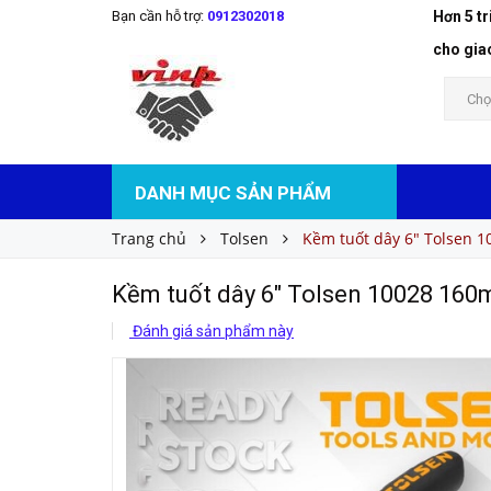
Bạn cần hỗ trợ:
0912302018
Hơn 5 t
Kềm tuốt dây 6" Tolsen 10028 160mm (Vàng)
Liên hệ
Giá bán:
cho gia
Chọ
DANH MỤC SẢN PHẨM
Trang chủ
Tolsen
Kềm tuốt dây 6" Tolsen 
Kềm tuốt dây 6" Tolsen 10028 16
Đánh giá sản phẩm này