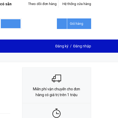
 có sẵn
Theo dõi đơn hàng
Hệ thống cửa hàng
LIÊN HỆ ĐẶT HÀNG
0912302018
Giỏ hàng
Đăng ký
/
Đăng nhập
Miễn phí vận chuyển cho đơn
hàng có giá trị trên 1 triệu