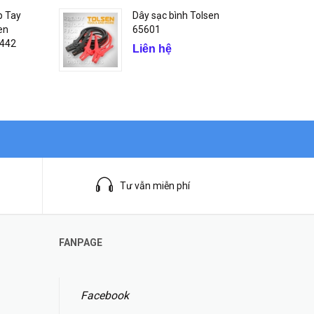
p Tay
Dây sạc bình Tolsen
en
65601
2442
Liên hệ
Tư vẫn miễn phí
FANPAGE
Facebook