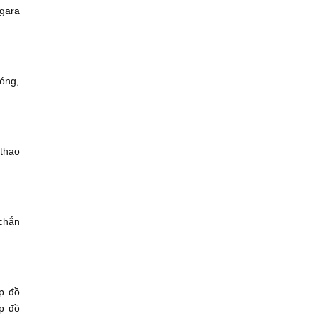
 gara
hóng,
 thao
 chắn
p đồ
p đồ