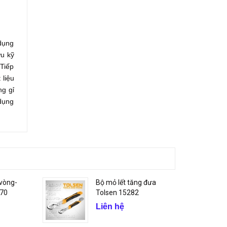
 dụng
ứu kỹ
 Tiếp
 liệu
ng gỉ
 dụng
 vòng-
Bộ mỏ lết tăng đưa
170
Tolsen 15282
Liên hệ