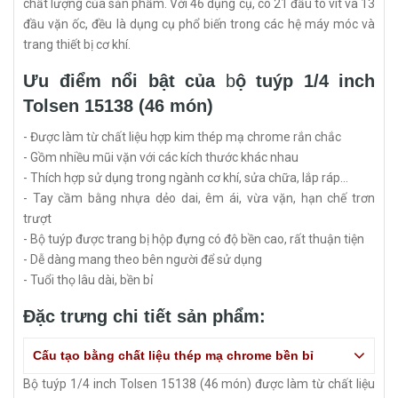
chất lượng của sản phẩm. Với 46 dụng cụ, có 21 đầu tô vít và 13
đầu vặn ốc, đều là dụng cụ phổ biến trong các hệ máy móc và
trang thiết bị cơ khí.
Ưu điểm nổi bật của
b
ộ tuýp 1/4 inch
Tolsen 15138 (46 món)
- Được làm từ chất liệu hợp kim thép mạ chrome rắn chắc
- Gồm nhiều mũi vặn với các kích thước khác nhau
- Thích hợp sử dụng trong ngành cơ khí, sửa chữa, lắp ráp...
- Tay cầm bằng nhựa dẻo dai, êm ái, vừa vặn, hạn chế trơn
trượt
- Bộ tuýp được trang bị hộp đựng có độ bền cao, rất thuận tiện
- Dễ dàng mang theo bên người để sử dụng
- Tuổi thọ lâu dài, bền bỉ
Đặc trưng chi tiết sản phẩm:
Cấu tạo bằng chất liệu thép mạ chrome bền bỉ
Bộ tuýp 1/4 inch Tolsen 15138 (46 món) được làm từ chất liệu