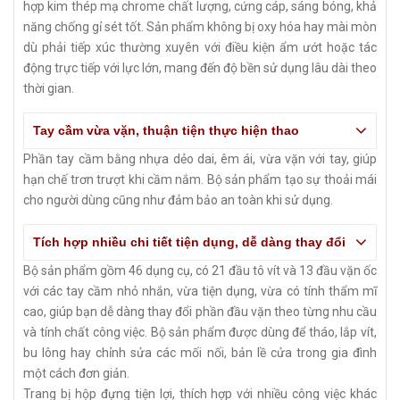
hợp kim thép mạ chrome chất lượng, cứng cáp, sáng bóng, khả
năng chống gỉ sét tốt. Sản phẩm không bị oxy hóa hay mài mòn
dù phải tiếp xúc thường xuyên với điều kiện ẩm ướt hoặc tác
động trực tiếp với lực lớn, mang đến độ bền sử dụng lâu dài theo
thời gian.
Tay cầm vừa vặn, thuận tiện thực hiện thao
Phần tay cầm bằng nhựa dẻo dai, êm ái, vừa vặn với tay, giúp
hạn chế trơn trượt khi cầm nắm. Bộ sản phẩm tạo sự thoải mái
cho người dùng cũng như đảm bảo an toàn khi sử dụng.
Tích hợp nhiều chi tiết tiện dụng, dễ dàng thay đổi
Bộ sản phẩm gồm 46 dụng cụ, có 21 đầu tô vít và 13 đầu vặn ốc
với các tay cầm nhỏ nhắn, vừa tiện dụng, vừa có tính thẩm mĩ
cao, giúp bạn dễ dàng thay đổi phần đầu vặn theo từng nhu cầu
và tính chất công việc. Bộ sản phẩm được dùng để tháo, lắp vít,
bu lông hay chỉnh sửa các mối nối, bản lề cửa trong gia đình
một cách đơn giản.
Trang bị hộp đựng tiện lợi, thích hợp với nhiều công việc khác