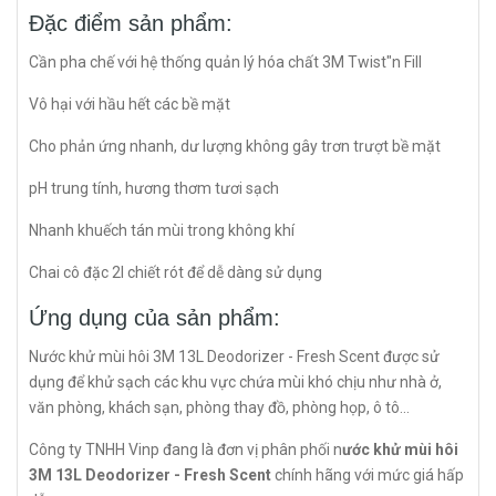
Đặc điểm sản phẩm:
Cần pha chế với hệ thống quản lý hóa chất 3M Twist"n Fill
Vô hại với hầu hết các bề mặt
Cho phản ứng nhanh, dư lượng không gây trơn trượt bề mặt
pH trung tính, hương thơm tươi sạch
Nhanh khuếch tán mùi trong không khí
Chai cô đặc 2l chiết rót để dễ dàng sử dụng
Ứng dụng của sản phẩm:
Nước khử mùi hôi 3M 13L Deodorizer - Fresh Scent được sử
dụng để khử sạch các khu vực chứa mùi khó chịu như nhà ở,
văn phòng, khách sạn, phòng thay đồ, phòng họp, ô tô...
Công ty TNHH Vinp đang là đơn vị phân phối n
ước khử mùi hôi
3M 13L Deodorizer - Fresh Scent
chính hãng với mức giá hấp