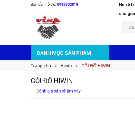
Bạn cần hỗ trợ:
0912302018
Hơn 5 t
GỐI ĐỠ HIWIN
Liên hệ
Giá bán:
cho gia
Chọ
DANH MỤC SẢN PHẨM
Trang chủ
Hiwin
GỐI ĐỠ HIWIN
GỐI ĐỠ HIWIN
Đánh giá sản phẩm này