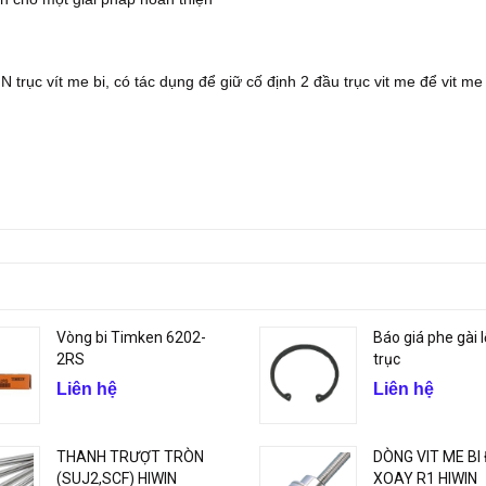
rục vít me bi, có tác dụng để giữ cố định 2 đầu trục vit me để vit me
Vòng bi Timken 6202-
Báo giá phe gài l
2RS
trục
Liên hệ
Liên hệ
THANH TRƯỢT TRÒN
DÒNG VIT ME BI
(SUJ2,SCF) HIWIN
XOAY R1 HIWIN