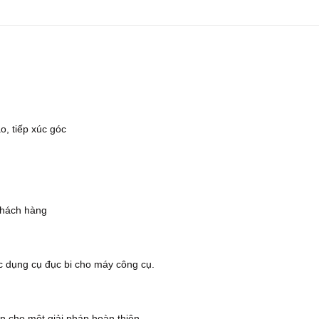
o, tiếp xúc góc
khách hàng
 dụng cụ đục bi cho máy công cụ.
win cho một giải pháp hoàn thiện