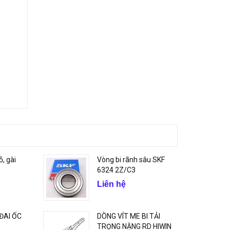
ỗ, gài
Vòng bi rãnh sâu SKF
6324 2Z/C3
Liên hệ
 ĐAI ỐC
DÒNG VÍT ME BI TẢI
TRỌNG NẶNG RD HIWIN