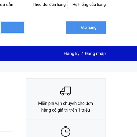
 có sẵn
Theo dõi đơn hàng
Hệ thống cửa hàng
LIÊN HỆ ĐẶT HÀNG
0912302018
Giỏ hàng
Đăng ký
/
Đăng nhập
Miễn phí vận chuyển cho đơn
hàng có giá trị trên 1 triệu