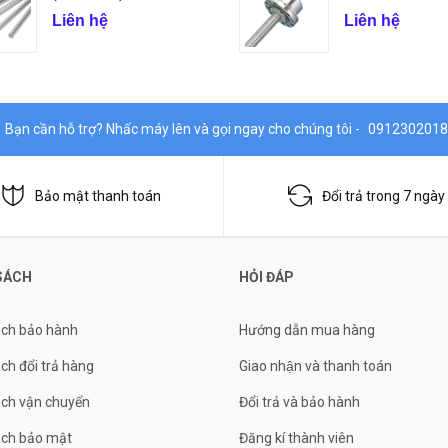
Liên hệ
Liên hệ
Bạn cần hỗ trợ? Nhấc máy lên và gọi ngay cho chúng tôi -
0912302018
Bảo mật thanh toán
Đổi trả trong 7 ngày
SÁCH
HỎI ĐÁP
ách bảo hành
Hướng dẫn mua hàng
ch đổi trả hàng
Giao nhận và thanh toán
ách vận chuyển
Đổi trả và bảo hành
ách bảo mật
Đăng kí thành viên