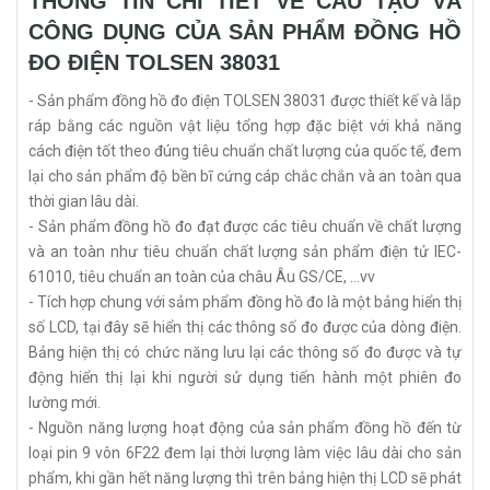
THÔNG TIN CHI TIẾT VỀ CẤU TẠO VÀ
CÔNG DỤNG CỦA SẢN PHẨM ĐỒNG HỒ
ĐO ĐIỆN TOLSEN 38031
- Sản phẩm đồng hồ đo điện TOLSEN 38031 được thiết kế và lắp
ráp bằng các nguồn vật liệu tổng hợp đặc biệt với khả năng
cách điện tốt theo đúng tiêu chuẩn chất lượng của quốc tế, đem
lại cho sản phẩm độ bền bĩ cứng cáp chắc chắn và an toàn qua
thời gian lâu dài.
- Sản phẩm đồng hồ đo đạt được các tiêu chuẩn về chất lượng
và an toàn như tiêu chuẩn chất lượng sản phẩm điện tử IEC-
61010, tiêu chuẩn an toàn của châu Âu GS/CE, ...vv
- Tích hợp chung với sảm phẩm đồng hồ đo là một bảng hiển thị
số LCD, tại đây sẽ hiển thị các thông số đo được của dòng điện.
Bảng hiện thị có chức năng lưu lại các thông số đo được và tự
động hiển thị lại khi người sử dụng tiến hành một phiên đo
lường mới.
- Nguồn năng lượng hoạt động của sản phẩm đồng hồ đến từ
loại pin 9 vôn 6F22 đem lại thời lượng làm việc lâu dài cho sản
phẩm, khi gần hết năng lượng thì trên bảng hiện thị LCD sẽ phát