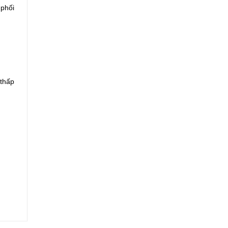
 phối
 thấp