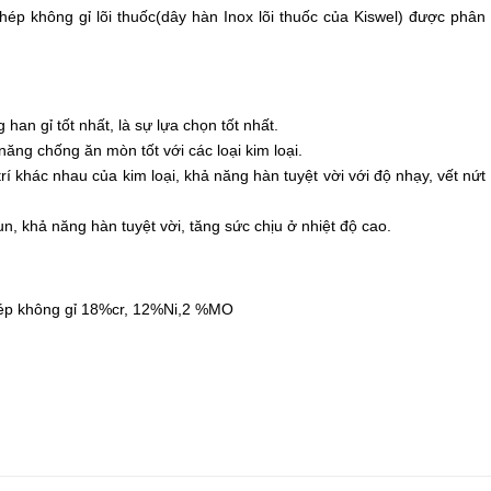
hép không gỉ lõi thuốc(dây hàn Inox lõi thuốc của Kiswel) được phân
han gỉ tốt nhất, là sự lựa chọn tốt nhất.
ng chống ăn mòn tốt với các loại kim loại.
trí khác nhau của kim loại, khả năng hàn tuyệt vời với độ nhạy, vết nứt
n, khả năng hàn tuyệt vời, tăng sức chịu ở nhiệt độ cao.
hép không gỉ 18%cr, 12%Ni,2 %MO