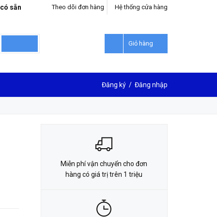
 có sẵn
Theo dõi đơn hàng
Hệ thống cửa hàng
LIÊN HỆ ĐẶT HÀNG
0912302018
Giỏ hàng
Đăng ký
/
Đăng nhập
Miễn phí vận chuyển cho đơn
hàng có giá trị trên 1 triệu