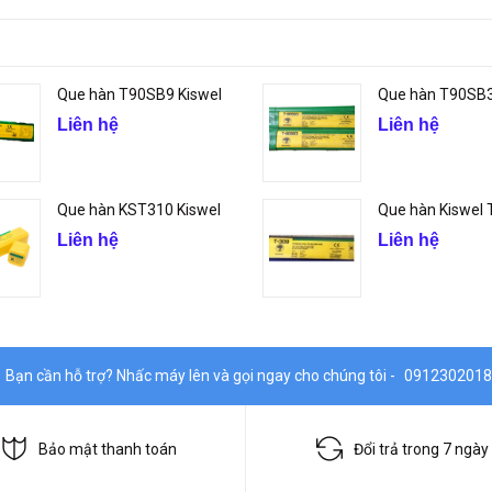
Que hàn T90SB9 Kiswel
Que hàn T90SB3
Liên hệ
Liên hệ
Que hàn KST310 Kiswel
Que hàn Kiswel
Liên hệ
Liên hệ
Bạn cần hỗ trợ? Nhấc máy lên và gọi ngay cho chúng tôi -
0912302018
Bảo mật thanh toán
Đổi trả trong 7 ngày