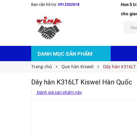
Bạn cần hỗ trợ:
0912302018
Hơn 5 t
Dây hàn K316LT Kiswel Hàn Quốc
Liên hệ
Giá bán:
cho gia
Chọ
DANH MỤC SẢN PHẨM
Trang chủ
Que hàn Kiswel
Dây hàn K316LT
Dây hàn K316LT Kiswel Hàn Quốc
Đánh giá sản phẩm này