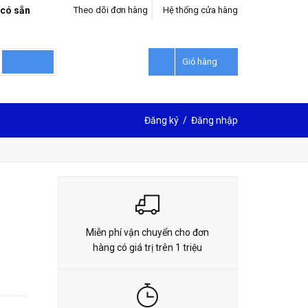
 có sẵn
Theo dõi đơn hàng
Hệ thống cửa hàng
LIÊN HỆ ĐẶT HÀNG
0912302018
Giỏ hàng
Đăng ký
/
Đăng nhập
Miễn phí vận chuyển cho đơn
hàng có giá trị trên 1 triệu