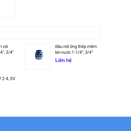
 với
Đầu nối ống thép mềm
", 3/4''
kín nước 1-1/4'', 3/4''
Liên hệ
 2-4, SV