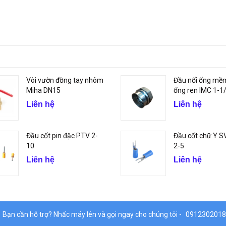
Vòi vườn đồng tay nhôm
Đầu nối ống mềm
Miha DN15
ống ren IMC 1-1/4
Liên hệ
Liên hệ
Đầu cốt pin đặc PTV 2-
Đầu cốt chữ Y SV
10
2-5
Liên hệ
Liên hệ
Bạn cần hỗ trợ? Nhấc máy lên và gọi ngay cho chúng tôi -
0912302018