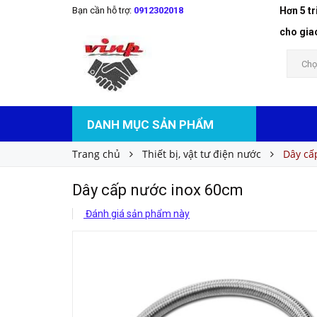
Bạn cần hỗ trợ:
0912302018
Hơn 5 t
Dây cấp nước inox 60cm
Liên hệ
Giá bán:
cho gia
Chọ
DANH MỤC SẢN PHẨM
Trang chủ
Thiết bị, vật tư điện nước
Dây cấ
Dây cấp nước inox 60cm
Đánh giá sản phẩm này