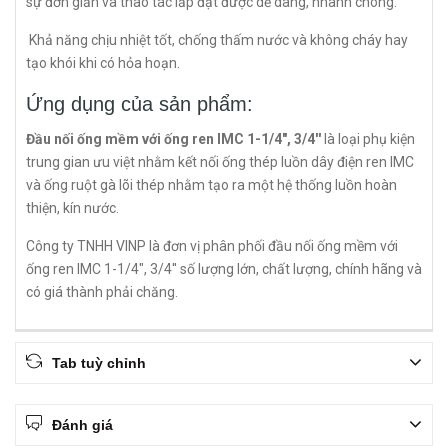
sự đơn giản và thao tác lắp đặt được dễ dàng, nhanh chóng.
Khả năng chịu nhiệt tốt, chống thấm nước và không cháy hay
tạo khói khi có hỏa hoạn.
Ứng dụng của sản phẩm:
Đầu nối ống mềm với ống ren IMC 1-1/4", 3/4''
là loại phụ kiện
trung gian ưu việt nhằm kết nối ống thép luồn dây điện ren IMC
và ống ruột gà lõi thép nhằm tạo ra một hệ thống luồn hoàn
thiện, kín nước.
Công ty TNHH VINP là đơn vị phân phối đầu nối ống mềm với
ống ren IMC 1-1/4", 3/4'' số lượng lớn, chất lượng, chính hãng và
có giá thành phải chăng.
Tab tuỳ chỉnh
Đánh giá